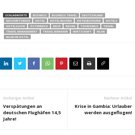
SCHLAGWORTE
BUSINESS
BUSINESS TRAVEL
DEUTSCHLAND
GESCHÄFTSREISE
HOTEL
HOTEL BUCHEN
HOTELBUCHUNG
HOTELS
HOTELSUCHE
ÖSTERREICH
REISE
REISEN
TOURISMUS
TRAVEL
TRAVEL MANAGEMENT
TRAVEL MANAGER
WIRTSCHAFT
WLAN
WLAN IM HOTEL
Vorheriger Artikel
Nächster Artikel
Verspätungen an
Krise in Gambia: Urlauber
deutschen Flughäfen 14,5
werden ausgeflogen!
Jahre!