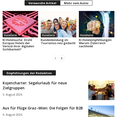
Verwandte Artikel
Mehr vom Autor
Hotellerie
Hotellerie
Hotellerie
KI-Hotelsuche: Droht
Kundenbindung im
KI-Hotelempfehlungen:
Europas Hotels der
Tourismus neu gedacht
Warum Österreich
Verlust ihrer digitalen
nachhinkt
Sichtbarkeit?
Empfehlungen der Redaktion
Kojencharter: Segelurlaub für neue
Zielgruppen
5. August 2026
Aus für Flüge Graz–Wien: Die Folgen für B2B
4. August 2026