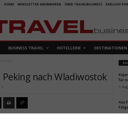
HOME
NEWSLETTER ABONNIEREN
ÜBER TRAVELBUSINESS
EXKLUSIV FÜ
BUSINESS TRAVEL
HOTELLERIE
DESTINATIONEN
adiwostok
Em
on Peking nach Wladiwostok
Koje
für 
5. Aug
1
Aus f
Folge
4. Aug