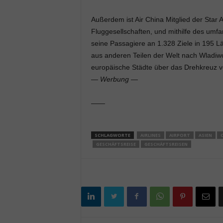
Außerdem ist Air China Mitglied der Star 
Fluggesellschaften, und mithilfe des umfa
seine Passagiere an 1.328 Ziele in 195 L
aus anderen Teilen der Welt nach Wladiwo
europäische Städte über das Drehkreuz vo
—
Werbung
—
——
SCHLAGWORTE
AIRLINES
AIRPORT
ASIEN
GESCHÄFTSREISE
GESCHÄFTSREISEN