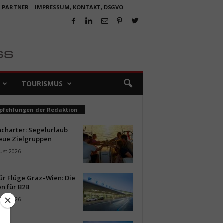
R PARTNER
IMPRESSUM, KONTAKT, DSGVO
TOURISMUS
pfehlungen der Redaktion
ncharter: Segelurlaub
neue Zielgruppen
ust 2026
ür Flüge Graz–Wien: Die
n für B2B
ust 2026