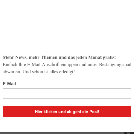
So op
Life-
e Peking-Wladiwostok in Betrieb zu nehmen. Damit wird für
3. Aug
te russische Stadt im Fernen Osten mit ihren
ulturellen Attraktionen erreichbar.
Inno
Start
h, jeweils am Dienstag, Mittwoch, Freitag und Samstag
31. Jul
um 06:25 Uhr (Ortszeit Peking) und landet um 11:35 Uhr
Uhr (Ortszeit) und landet um 12:00 Uhr (Ortszeit Peking).
Soci
wird 
30. Jul
ishenwai bekannt. Die Stadt Wladiwostok liegt am
murski-Halbinsel im Osten des eurasischen Kontinents, in
 und Nordkorea.
 und Peking beträgt drei Stunden. Die Transsibirische
Platz der Oktoberrevolution steht eine Bronzestatue von