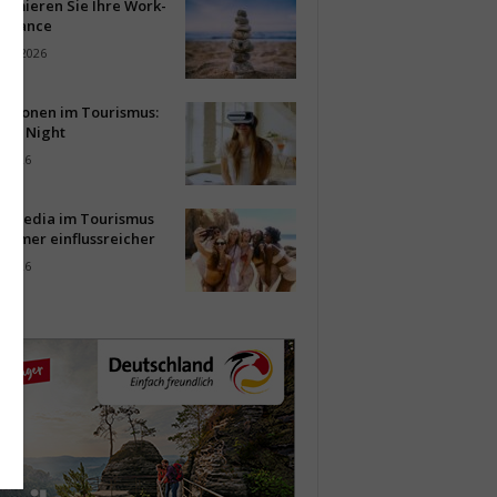
timieren Sie Ihre Work-
Balance
ust 2026
vationen im Tourismus:
-up Night
i 2026
al Media im Tourismus
immer einflussreicher
i 2026