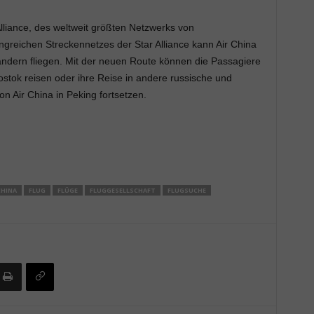
Alliance, des weltweit größten Netzwerks von
ngreichen Streckennetzes der Star Alliance kann Air China
ändern fliegen. Mit der neuen Route können die Passagiere
stok reisen oder ihre Reise in andere russische und
n Air China in Peking fortsetzen.
CHINA
FLUG
FLÜGE
FLUGGESELLSCHAFT
FLUGSUCHE