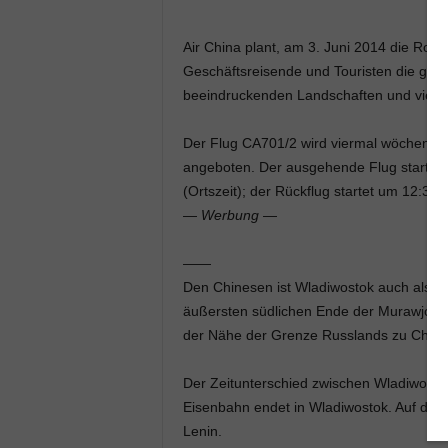
Air China plant, am 3. Juni 2014 die Rout
Geschäftsreisende und Touristen die größ
beeindruckenden Landschaften und vielen k
Der Flug CA701/2 wird viermal wöchentlic
angeboten. Der ausgehende Flug startet 
(Ortszeit); der Rückflug startet um 12:35 
—
Werbung
—
——
Den Chinesen ist Wladiwostok auch als Ha
äußersten südlichen Ende der Murawjow-A
der Nähe der Grenze Russlands zu China
Der Zeitunterschied zwischen Wladiwostok
Eisenbahn endet in Wladiwostok. Auf dem 
Lenin.