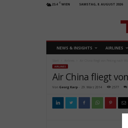
C
WIEN
SAMSTAG, 8. AUGUST 2026
23.4
T
NEWS & INSIGHTS
AIRLINES
R
A
Start
Airlines
Air China fliegt von Peking nach Wl
V
AIRLINES
E
Air China fliegt v
L
b
u
Von
Georg Karp
-
29. März 2014
2577
s
i
n
e
s
s