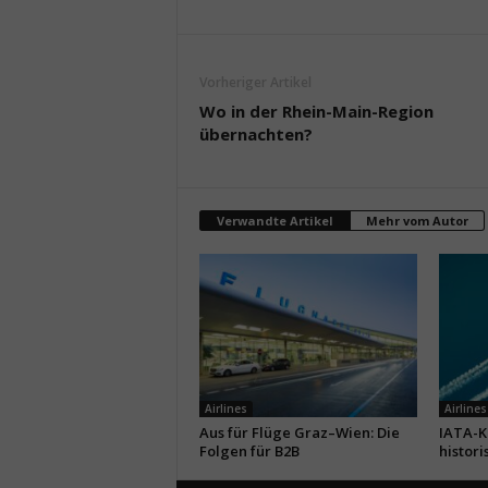
Vorheriger Artikel
Wo in der Rhein-Main-Region
übernachten?
Verwandte Artikel
Mehr vom Autor
Airlines
Airlines
Aus für Flüge Graz–Wien: Die
IATA-Kr
Folgen für B2B
histori