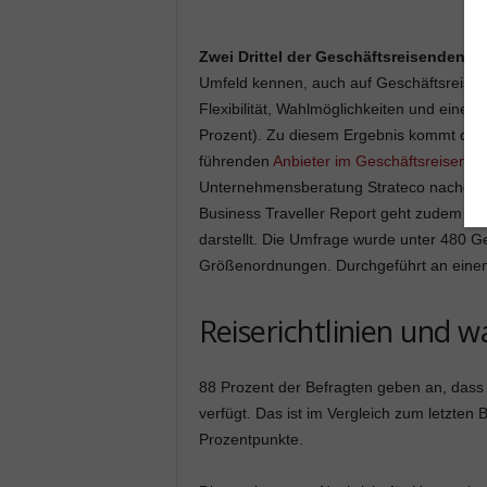
Zwei Drittel der Geschäftsreisenden m
Umfeld kennen, auch auf Geschäftsreisen
Flexibilität, Wahlmöglichkeiten und eine
Prozent). Zu diesem Ergebnis kommt der 
führenden
Anbieter im Geschäftsreisem
Unternehmensberatung Strateco nachgefr
Business Traveller Report geht zudem da
darstellt. Die Umfrage wurde unter 480 
Größenordnungen. Durchgeführt an einem
Reiserichtlinien und w
88 Prozent der Befragten geben an, dass ih
verfügt. Das ist im Vergleich zum letzten
Prozentpunkte.