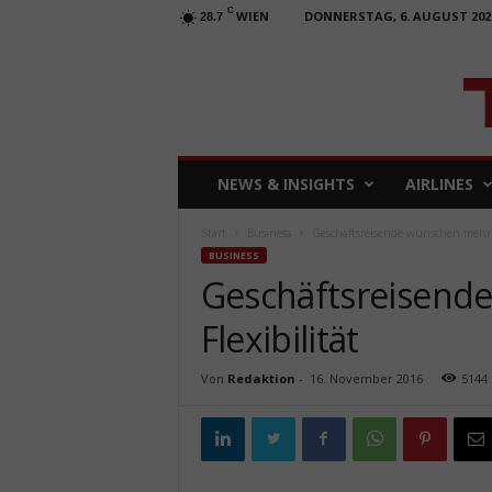
C
WIEN
DONNERSTAG, 6. AUGUST 202
28.7
T
NEWS & INSIGHTS
AIRLINES
R
A
Start
Business
Geschäftsreisende wünschen mehr F
V
BUSINESS
E
Geschäftsreisend
L
b
Flexibilität
u
s
i
Von
Redaktion
-
16. November 2016
5144
n
e
s
s