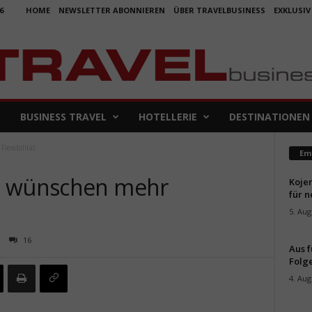
6
HOME
NEWSLETTER ABONNIEREN
ÜBER TRAVELBUSINESS
EXKLUSIV
BUSINESS TRAVEL
HOTELLERIE
DESTINATIONEN
lexibilität
Em
e wünschen mehr
Koje
für 
5. Aug
16
Aus f
Folge
4. Aug