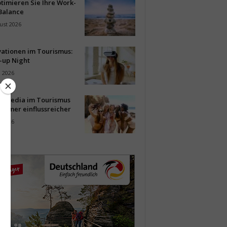
timieren Sie Ihre Work-
Balance
ust 2026
vationen im Tourismus:
-up Night
i 2026
al Media im Tourismus
immer einflussreicher
i 2026