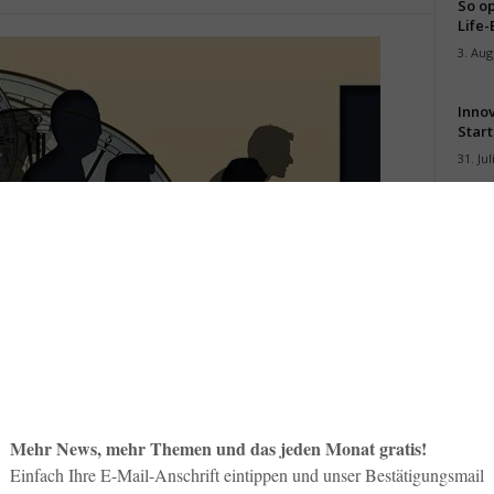
So op
Life-
3. Aug
Inno
Start
31. Jul
Soci
wird 
30. Jul
d (Foto: Pixabay)