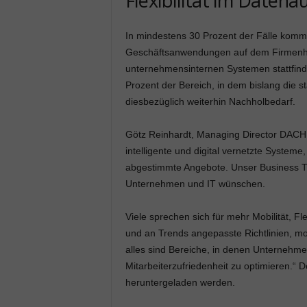
Flexibilität im Datena
In mindestens 30 Prozent der Fälle kom
Geschäftsanwendungen auf dem Firmenha
unternehmensinternen Systemen stattfind
Prozent der Bereich, in dem bislang die stä
diesbezüglich weiterhin Nachholbedarf.
Götz Reinhardt, Managing Director DACH b
intelligente und digital vernetzte Systeme,
abgestimmte Angebote. Unser Business Trav
Unternehmen und IT wünschen.
Viele sprechen sich für mehr Mobilität, Fl
und an Trends angepasste Richtlinien, mo
alles sind Bereiche, in denen Unternehm
Mitarbeiterzufriedenheit zu optimieren.“ 
heruntergeladen werden.