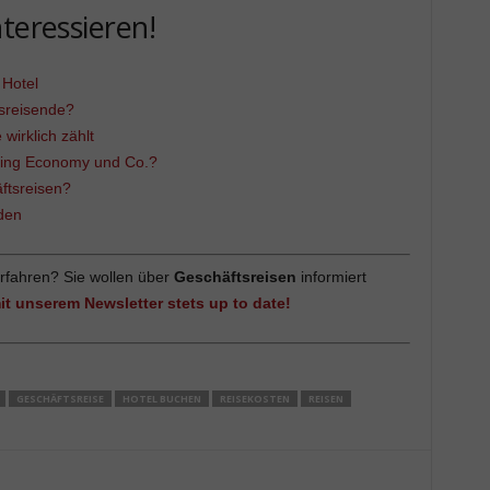
teressieren!
 Hotel
sreisende?
wirklich zählt
aring Economy und Co.?
ftsreisen?
den
rfahren? Sie wollen über
Geschäftsreisen
informiert
it unserem Newsletter stets up to date!
GESCHÄFTSREISE
HOTEL BUCHEN
REISEKOSTEN
REISEN