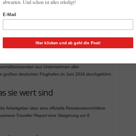
öchte Apps und Portale
, die sie bereits aus dem privaten
 nutzen (64 Prozent). Ebenso viele fordern mehr
 optimierte User Experience von ihrem Buchungssystem (63
aktuelle Business Traveller Report von Concur, dem
anagement
. Im Auftrag des Unternehmens hat die
agt, welche Ansprüche Geschäftsreisende 4.0 haben. Der
rauf ein, welche Herausforderungen dies für Unternehmen
Geschäftsreisenden aus Unternehmen aller
 großen deutschen Flughafen im Juni 2016 durchgeführt.
as sie wert sind
r Arbeitgeber über eine offizielle Reisekostenrichtlinie
 Business Traveller Report eine Steigerung um 8