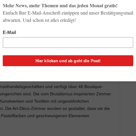
Die IHG Hotels & Resorts haben ihr erstes Boutique-Hotel
onenhauptstadt Belgrad eröffnet. Getreu dem Ethos der
elgrade in seinem Design an der lokalen Umgebung und ist
ergangenheit der Stadt. Das Hotel liegt zentral in der
ilova Straße und Čika Ljubina Straße.
cht, so gleicht auch kein Hotel Indigo dem anderen. Wie die
 Hotels den Mix aus Kulturen und Stilen wider, der aus der
anden ist.
inzelhandelsgeschäften und verfügt über 46 Boutique-
eingerichtet sind. Die vom Brutalismus inspirierten Zimmer
 Kunstwerken und Textilien mit ungewöhnlichen
. Die Art-Déco-Zimmer wurden so gestaltet, dass sie die
n Pastellfarben und geschwungenen Elementen