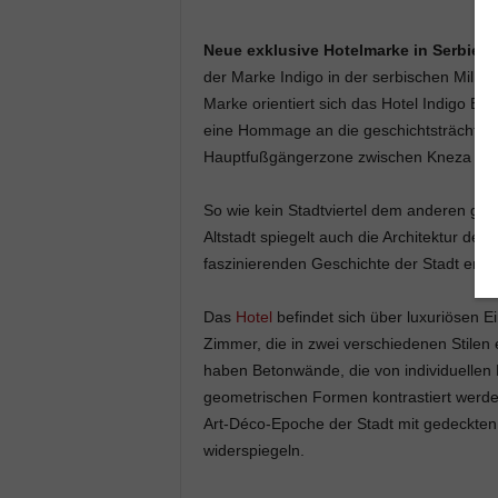
Neue exklusive Hotelmarke in Serbien.
der Marke Indigo in der serbischen Milli
Marke orientiert sich das Hotel Indigo B
eine Hommage an die geschichtsträchtige V
Hauptfußgängerzone zwischen Kneza Miha
So wie kein Stadtviertel dem anderen glei
Altstadt spiegelt auch die Architektur des
faszinierenden Geschichte der Stadt entst
Das
Hotel
befindet sich über luxuriösen E
Zimmer, die in zwei verschiedenen Stilen 
haben Betonwände, die von individuellen
geometrischen Formen kontrastiert werden
Art-Déco-Epoche der Stadt mit gedeckte
widerspiegeln.