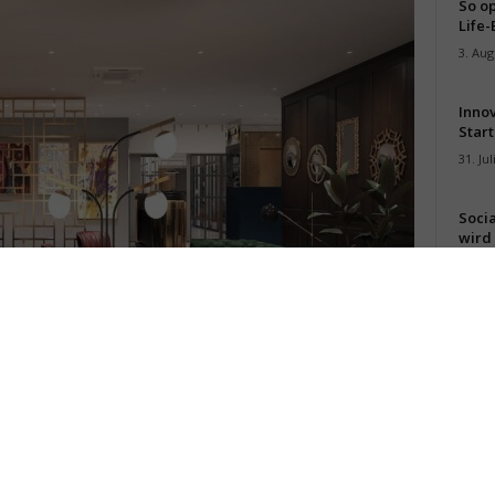
So op
Life-
3. Aug
Inno
Start
31. Jul
Soci
wird 
30. Jul
pulsierenden Metropole Belgrad (Foto: IHG)