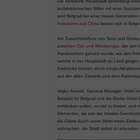
Die serbische Hauptstadt beherbergt eine
architektonischen Stilen mit einer faszin
wird Belgrad bei einer neuen Generation
Investoren aus China
lassen sich in Belgr
Am Zusammenfluss von Save und Donau g
zwischen Ost- und Westeuropa
, der von 
Handwerkern genutzt wurde, wie den Rö
welche in der Hauptstadt an Land gingen,
Eindrücke können durch lokale Attraktione
aus der alten Zitadelle und dem Kalemeg
Veljko Antonić, General Manager, Hotel I
Beispiel für Belgrad und die Marke Hotel I
entdecken wollen, so viel zu bieten, und
Elementen, die von der lokalen Geschicht
die Gäste durch unser Hotel einen Eind
aufmachen, die Stadt selbst zu erkunden.