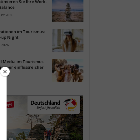
timieren Sie Ihre Work-
Balance
ust 2026
vationen im Tourismus:
-up Night
i 2026
al Media im Tourismus
immer einflussreicher
i 2026