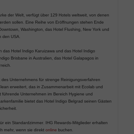
rke der Welt, verfügt über 129 Hotels weltweit, von denen
rden sollen. Eine Reihe von Eröffnungen stehen Ende
Downtown, Washington, das Hotel Flushing, New York und
n den USA.
 das Hotel Indigo Karuizawa und das Hotel Indigo
igo Brisbane in Australien, das Hotel Galapagos in
reich.
des Unternehmens für strenge Reinigungsverfahren
ean erweitert, das in Zusammenarbeit mit Ecolab und
eit führende Unternehmen im Bereich Hygiene und
arkenfamilie bietet das Hotel Indigo Belgrad seinen Gästen
cherheit.
für ein Standardzimmer. IHG Rewards-Mitglieder erhalten
ch mehr, wenn sie direkt
online
buchen.