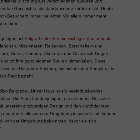
 brillante Mischung aus verschiedenen Kulturen und
ierenden Geschichte, die Jahrtausende zurückreicht. Heute
 von Besuchern immer beliebter. Vor allem immer mehr
ad nieder.
elegen, ist
Belgrad seit jeher ein wichtiger Knotenpunkt
Händlern, Missionaren, Reisenden, Botschaftern und
mern, Goten, Hunnen, Osmanen und Österreich-Ungarn,
 und oft ihre ganz eigenen Spuren hinterließen. Diese
n wie die Belgrader Festung, ein historischer Komplex, der
dan-Park besteht.
ndigo Belgrade: „Unser Haus ist ein beeindruckendes
ndigo. Die Stadt hat denjenigen, die ein neues Reiseziel
 mit unserem einzigartigen Design und den durchdachten
e und den Einflüssen der Umgebung inspiriert sind, können
ruck von der Umgebung bekommen, bevor sie sich
“