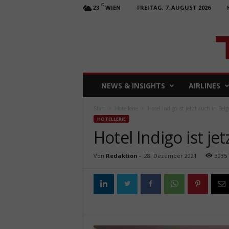
C
WIEN
FREITAG, 7. AUGUST 2026
23
T
NEWS & INSIGHTS
AIRLINES
R
A
Start
Hotellerie
Hotel Indigo ist jetzt auch in Bel
V
HOTELLERIE
E
Hotel Indigo ist je
L
b
u
Von
Redaktion
-
28. Dezember 2021
3935
s
i
n
e
s
s