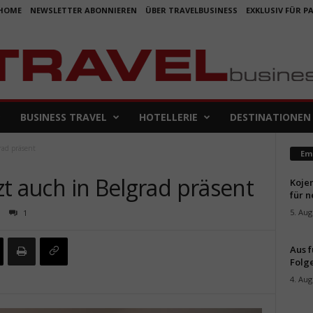
HOME
NEWSLETTER ABONNIEREN
ÜBER TRAVELBUSINESS
EXKLUSIV FÜR P
BUSINESS TRAVEL
HOTELLERIE
DESTINATIONEN
grad präsent
Em
tzt auch in Belgrad präsent
Koje
für 
5. Aug
1
Aus f
Folge
4. Aug