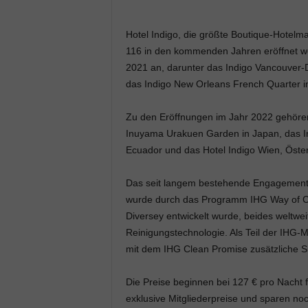
Hotel Indigo, die größte Boutique-Hotelma
116 in den kommenden Jahren eröffnet we
2021 an, darunter das Indigo Vancouver-
das Indigo New Orleans French Quarter i
Zu den Eröffnungen im Jahr 2022 gehören
Inuyama Urakuen Garden in Japan, das Ind
Ecuador und das Hotel Indigo Wien, Öster
Das seit langem bestehende Engagement 
wurde durch das Programm IHG Way of Cl
Diversey entwickelt wurde, beides weltw
Reinigungstechnologie. Als Teil der IHG-M
mit dem IHG Clean Promise zusätzliche Si
Die Preise beginnen bei 127 € pro Nacht 
exklusive Mitgliederpreise und sparen no