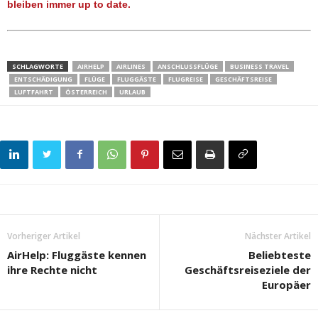
bleiben immer up to date.
SCHLAGWORTE
AIRHELP
AIRLINES
ANSCHLUSSFLÜGE
BUSINESS TRAVEL
ENTSCHÄDIGUNG
FLÜGE
FLUGGÄSTE
FLUGREISE
GESCHÄFTSREISE
LUFTFAHRT
ÖSTERREICH
URLAUB
Vorheriger Artikel
Nächster Artikel
AirHelp: Fluggäste kennen
Beliebteste
ihre Rechte nicht
Geschäftsreiseziele der
Europäer