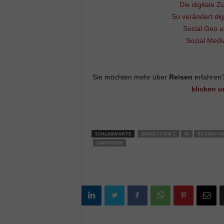
Die digitale Z
So verändert dig
Social Geo u
Social Medi
Sie möchten mehr über
Reisen
erfahren?
klicken u
SCHLAGWORTE
GENERATION Z
KI
REISEBUC
UMFRAGEN