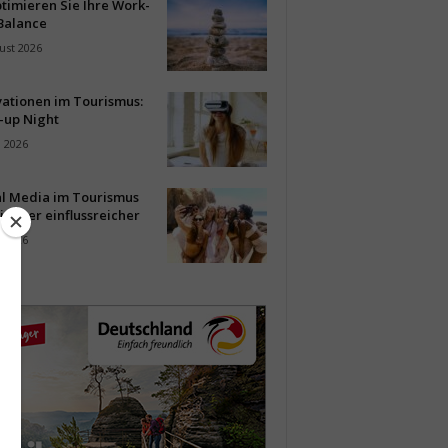
timieren Sie Ihre Work-
Balance
ust 2026
vationen im Tourismus:
-up Night
i 2026
al Media im Tourismus
immer einflussreicher
i 2026