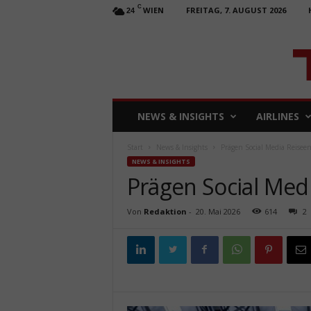
C
WIEN
FREITAG, 7. AUGUST 2026
24
T
NEWS & INSIGHTS
AIRLINES
R
A
Start
News & Insights
Prägen Social Media Reisee
V
NEWS & INSIGHTS
E
Prägen Social Med
L
b
u
Von
Redaktion
-
20. Mai 2026
614
2
s
i
n
e
s
s