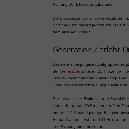
Planung der letzten Urlaubsreise.
Die Ergebnisse von
Omio
verdeutlichen: Di
Entscheidung basiert jedoch stärker auf
dem eigenen Umfeld.
Generation Z erlebt D
Besonders bei jüngeren Zielgruppen zeigt 
der
Generation Z
geben 23 Prozent an, de
Orte zu besuchen oder Reisen zu planen, d
Unter den Babyboomern liegt dieser Wert b
Der tatsächliche Einfluss durch Social Me
jedoch begrenzt: 19 Prozent der Gen Z wä
andere. 14 Prozent planten Besuche bewu
Fotoaufnahmen, während 11 Prozent angab
ihre Planung einzubeziehen.