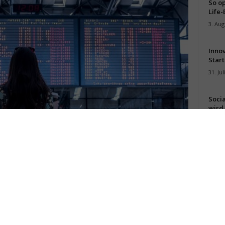
So op
Life-
3. Aug
Inno
Start
31. Jul
Soci
wird 
30. Jul
ngen von jungen Menschen? (Bild:
Jan Vašek
/
Pixabay
)