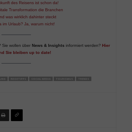
ukunft des Reisens ist schon da!
itale Transformation die Branchen
nd was wirklich dahinter steckt
a im Urlaub? Ja, warum nicht!
 Sie wollen über
News & Insights
informiert werden?
Hier
nd Sie bleiben up to date!
HUNG
REISETIPPS
SOCIAL MEDIA
TOURISMUS
TRENDS