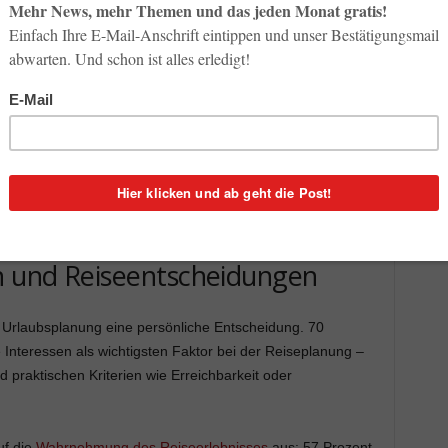
s
Social Media Reiseentscheidungen
stark prägen,
s Bild: Nur 5 Prozent der Deutschen orientieren sich bei der
rends oder aktuell beliebten Inhalten aus sozialen
le Interessen und persönliche Prioritäten im Vordergrund –
denheit mit dem Reiseerlebnis.
timodalen Buchungsplattform Omio, durchgeführt von
nd, die eine Urlaubsreise planen.
en und Reiseentscheidungen
e Urlaubsplanung eine persönliche Entscheidung. 70
 Interessen als wichtigsten Faktor bei der Reiseplanung –
 praktischen Kriterien wie Erreichbarkeit oder
uf die
Wahrnehmung des Reiseerlebnisses
aus: 57 Prozent