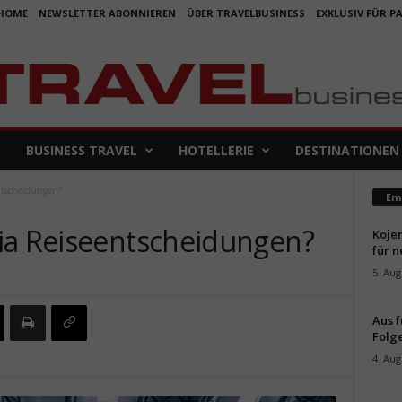
HOME
NEWSLETTER ABONNIEREN
ÜBER TRAVELBUSINESS
EXKLUSIV FÜR P
BUSINESS TRAVEL
HOTELLERIE
DESTINATIONEN
ntscheidungen?
Em
ia Reiseentscheidungen?
Koje
für 
5. Aug
Aus f
Folge
4. Aug