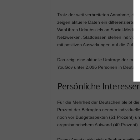
Trotz der weit verbreiteten Annahme, das
zeigen aktuelle Daten ein differenziertere
Wahl ihres Urlaubsziels an Social-Media-T
Netzwerken. Stattdessen stehen individuel
mit positiven Auswirkungen auf die Zufrie
Das zeigt eine aktuelle Umfrage der mul
YouGov unter 2.096 Personen in Deutschla
Persönliche Interess
Für die Mehrheit der Deutschen bleibt di
Prozent der Befragten nennen individuelle
noch vor Budgetaspekten (51 Prozent) und
organisatorischem Aufwand (40 Prozent).
Dieser Ansatz wirkt sich offenbar positiv a