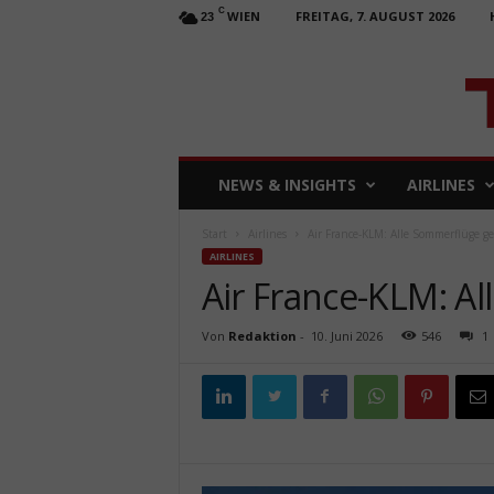
C
WIEN
FREITAG, 7. AUGUST 2026
23
T
NEWS & INSIGHTS
AIRLINES
R
A
Start
Airlines
Air France-KLM: Alle Sommerflüge ge
V
AIRLINES
E
Air France-KLM: A
L
b
u
Von
Redaktion
-
10. Juni 2026
546
1
s
i
n
e
s
s