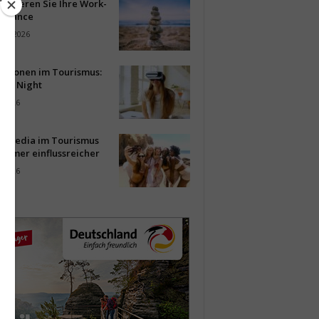
timieren Sie Ihre Work-
Balance
ust 2026
vationen im Tourismus:
-up Night
i 2026
al Media im Tourismus
immer einflussreicher
i 2026