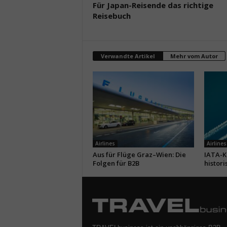
Für Japan-Reisende das richtige
Reisebuch
Verwandte Artikel
Mehr vom Autor
Airlines
Airlines
Aus für Flüge Graz–Wien: Die
IATA-Kr
Folgen für B2B
histori