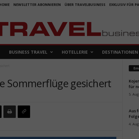
HOME
NEWSLETTER ABONNIEREN
ÜBER TRAVELBUSINESS
EXKLUSIV FÜR P
BUSINESS TRAVEL
HOTELLERIE
DESTINATIONEN
sichert
Em
lle Sommerflüge gesichert
Koje
für 
5. Aug
Aus f
Folge
4. Aug