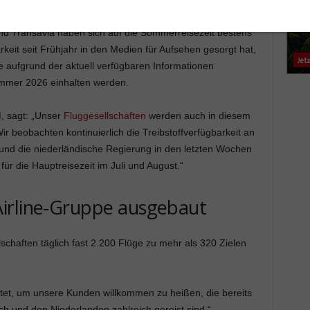
nd Transavia haben sich auf die Sommerreisezeit bestens
rkeit seit Frühjahr in den Medien für Aufsehen gesorgt hat,
 aufgrund der aktuell verfügbaren Informationen
Sommer 2026 einhalten werden.
, sagt: „Unser
Fluggesellschaften
werden auch in diesem
r beobachten kontinuierlich die Treibstoffverfügbarkeit an
 und die niederländische Regierung in den letzten Wochen
 für die Hauptreisezeit im Juli und August.“
irline-Gruppe ausgebaut
chaften täglich fast 2.200 Flüge zu mehr als 320 Zielen
tet, um unsere Kunden willkommen zu heißen, die bereits
ch und den Niederlanden zahlreich gereist sind.“