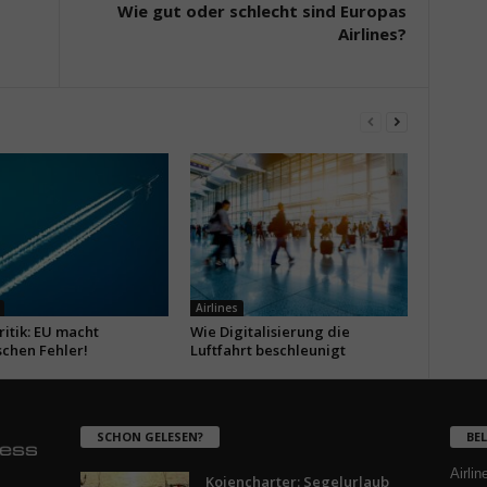
Wie gut oder schlecht sind Europas
Airlines?
Airlines
itik: EU macht
Wie Digitalisierung die
schen Fehler!
Luftfahrt beschleunigt
SCHON GELESEN?
BE
Airlin
Kojencharter: Segelurlaub