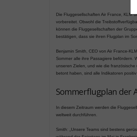
Die Fluggesellschaften Air France, KLM u
vorbereitet. Obwohl die Treibstoffverfügba
können die Fluggesellschaften der Gruppe
bestätigen, dass sie ihren Flugplan im 
Benjamin Smith, CEO von Air France-KLM
Sommer alle ihre Passagiere befördern. Wi
unseren Zielen, und wie die französische
betont haben, sind alle Indikatoren positiv
Sommerflugplan der A
In diesem Zeitraum werden die Fluggesells
weltweit durchführen.
Smith: „Unsere Teams sind bestens gerüs
während der Feiertage im Mai in Frankrei