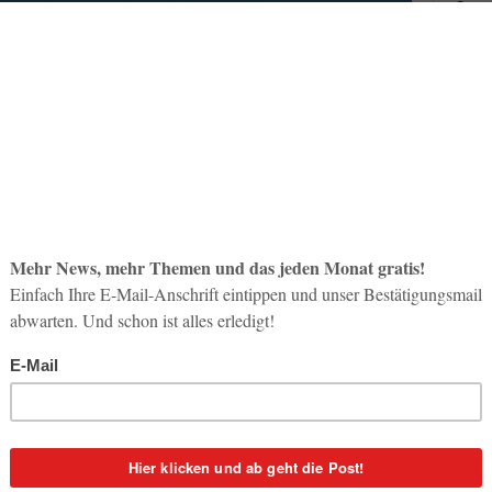
So op
Life-
3. Aug
Inno
Start
31. Jul
Soci
wird 
30. Jul
ihre Fluggesellschaften genügend Treibstoff lagernd