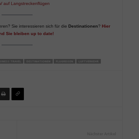
V auf Langstreckenflügen
ren? Sie interessieren sich für die
Destinationen
?
Hier
nd Sie bleiben up to date!
SINESS TRAVEL
DESTINATIONEN
FLUGREISEN
LUFTVERKEHR
Nächster Artikel