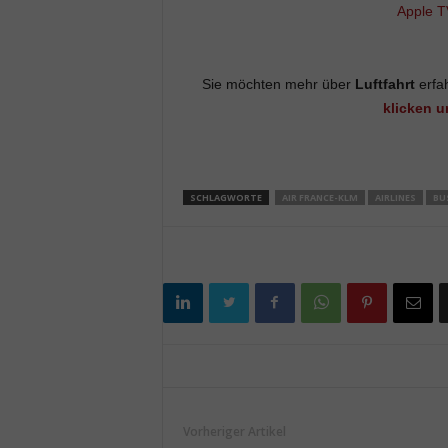
Apple T
Sie möchten mehr über
Luftfahrt
erfah
klicken u
SCHLAGWORTE
AIR FRANCE-KLM
AIRLINES
BU
Vorheriger Artikel