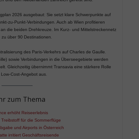
gplan 2026 ausgebaut: Sie setzt klare Schwerpunkte auf
nkt-zu-Punkt-Verbindungen. Auch ab Wien profitieren
 an die beiden Drehkreuze. Im Kurz- und Mittelstreckennetz
e zu über 90 Destinationen.
entralisierung des Paris-Verkehrs auf Charles de Gaulle.
eille) sowie Verbindungen in die Überseegebiete werden
lt. Gleichzeitig übernimmt Transavia eine stärkere Rolle
r Low-Cost-Angebot aus.
hr zum Thema
nce erhöht Reiseerlebnis
 Treibstoff für die Sommerflüge
bgabe und Airports in Österreich
tte irritiert Geschäftsreisende