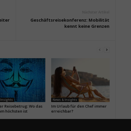
Nächster Artikel
eiter
Geschäftsreisekonferenz: Mobilität
kennt keine Grenzen
Insights
News & Insights
ler Reisebetrug: Wo das
Im Urlaub für den Chef immer
am höchsten ist
erreichbar?