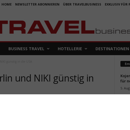
HOME
NEWSLETTER ABONNIEREN
ÜBER TRAVELBUSINESS
EXKLUSIV FÜR
BUSINESS TRAVEL
HOTELLERIE
DESTINATIONEN
NIKI günstig in die USA
Em
rlin und NIKI günstig in
Koje
für 
5. Aug
0
Aus f
Folge
4. Aug