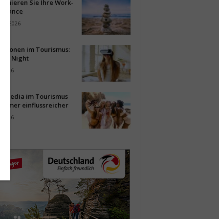
timieren Sie Ihre Work-
Balance
ust 2026
vationen im Tourismus:
-up Night
i 2026
al Media im Tourismus
immer einflussreicher
i 2026