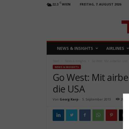
C
WIEN
FREITAG, 7. AUGUST 2026
22.3
T
NEWS & INSIGHTS
AIRLINES
R
A
Start
News & Insights
Go West: Mit airberlin und 
V
NEWS & INSIGHTS
E
Go West: Mit airbe
L
b
die USA
u
s
i
Von
Georg Karp
-
5. September 2013
2077
n
e
s
s