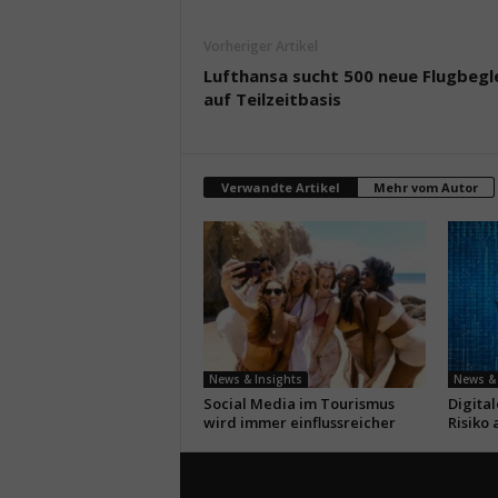
Vorheriger Artikel
Lufthansa sucht 500 neue Flugbegl
auf Teilzeitbasis
Verwandte Artikel
Mehr vom Autor
News & Insights
News & 
Social Media im Tourismus
Digita
wird immer einflussreicher
Risiko 