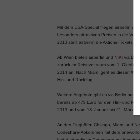
Mit dem USA-Special fliegen airberlin und
besonders attraktiven Preisen in die Ver
2013 stellt airberlin die Aktions-Tickets 
Ab Wien bieten airberlin und
NIKI
via Berl
zurück im Reisezeitraum vom 1. Oktober 
2014 an. Nach Miami geht es diesen Winte
Hin- und Rückflug.
Weitere Angebote gibt es via Berlin nach
bereits ab 479 Euro für den Hin- und Rüc
2013 und vom 13. Januar bis 21. März 20
An den Flughäfen Chicago, Miami und New 
Codeshare-Abkommen mit dem oneworld® P
bietet airberlin im Codeshare mit American