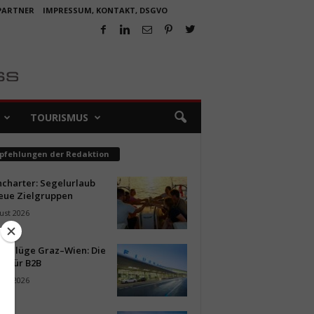
 PARTNER
IMPRESSUM, KONTAKT, DSGVO
TOURISMUS
pfehlungen der Redaktion
ncharter: Segelurlaub
neue Zielgruppen
ust 2026
ür Flüge Graz–Wien: Die
n für B2B
ust 2026