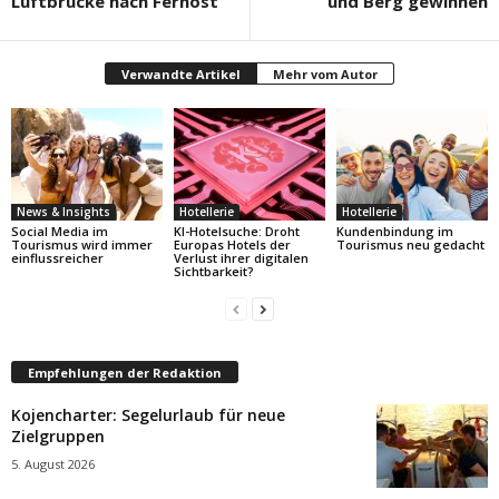
Luftbrücke nach Fernost
und Berg gewinnen
Verwandte Artikel
Mehr vom Autor
News & Insights
Hotellerie
Hotellerie
Social Media im
KI-Hotelsuche: Droht
Kundenbindung im
Tourismus wird immer
Europas Hotels der
Tourismus neu gedacht
einflussreicher
Verlust ihrer digitalen
Sichtbarkeit?
Empfehlungen der Redaktion
Kojencharter: Segelurlaub für neue
Zielgruppen
5. August 2026