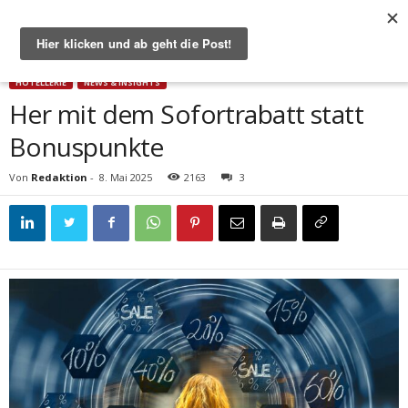
Start
Hotellerie
Her mit dem Sofortrabatt statt Bonuspunkte
HOTELLERIE
NEWS & INSIGHTS
Her mit dem Sofortrabatt statt
Bonuspunkte
Von
Redaktion
-
8. Mai 2025
2163
3