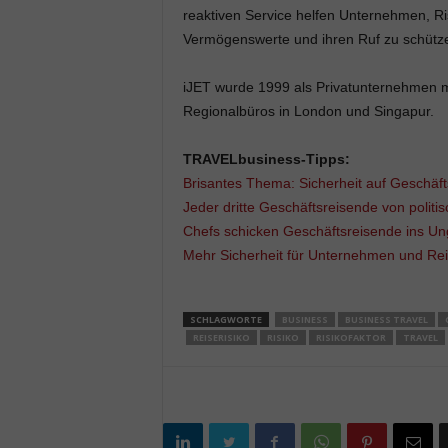
reaktiven Service helfen Unternehmen, Ri
Vermögenswerte und ihren Ruf zu schütz
iJET wurde 1999 als Privatunternehmen mi
Regionalbüros in London und Singapur.
TRAVELbusiness-Tipps:
Brisantes Thema: Sicherheit auf Geschäft
Jeder dritte Geschäftsreisende von politi
Chefs schicken Geschäftsreisende ins U
Mehr Sicherheit für Unternehmen und Re
SCHLAGWORTE
BUSINESS
BUSINESS TRAVEL
REISERISIKO
RISIKO
RISIKOFAKTOR
TRAVEL