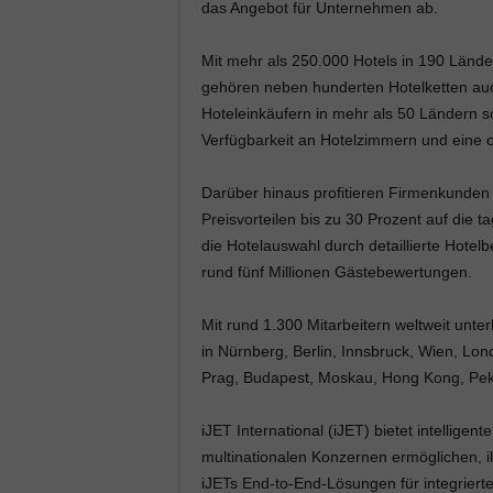
das Angebot für Unternehmen ab.
Mit mehr als 250.000 Hotels in 190 Lände
gehören neben hunderten Hotelketten auc
Hoteleinkäufern in mehr als 50 Ländern s
Verfügbarkeit an Hotelzimmern und eine 
Darüber hinaus profitieren Firmenkunden 
Preisvorteilen bis zu 30 Prozent auf die t
die Hotelauswahl durch detaillierte Hote
rund fünf Millionen Gästebewertungen.
Mit rund 1.300 Mitarbeitern weltweit unt
in Nürnberg, Berlin, Innsbruck, Wien, Lon
Prag, Budapest, Moskau, Hong Kong, Peki
iJET International (iJET) bietet intellige
multinationalen Konzernen ermöglichen, i
iJETs End-to-End-Lösungen für integrier