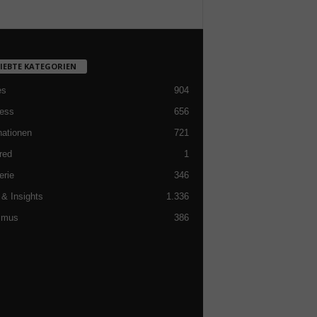
LIEBTE KATEGORIEN
es
904
ess
656
nationen
721
red
1
erie
346
& Insights
1.336
smus
386