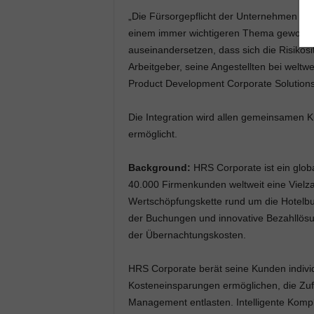
„Die Fürsorgepflicht der Unternehmen für i
einem immer wichtigeren Thema geworden
auseinandersetzen, dass sich die Risikosi
Arbeitgeber, seine Angestellten bei weltw
Product Development Corporate Solution
Die Integration wird allen gemeinsamen 
ermöglicht.
Background:
HRS Corporate ist ein globa
40.000 Firmenkunden weltweit eine Vielza
Wertschöpfungskette rund um die Hotelbu
der Buchungen und innovative Bezahllösun
der Übernachtungskosten.
HRS Corporate berät seine Kunden indivi
Kosteneinsparungen ermöglichen, die Zufri
Management entlasten. Intelligente Kom