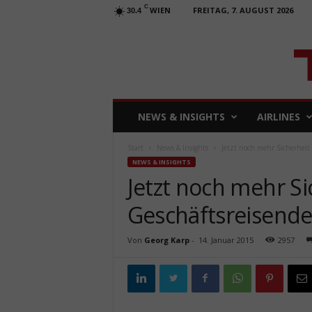
C
WIEN
FREITAG, 7. AUGUST 2026
30.4
T
NEWS & INSIGHTS
AIRLINES
R
A
Start
News & Insights
Jetzt noch mehr Sicherheit 
V
NEWS & INSIGHTS
E
Jetzt noch mehr Si
L
b
Geschäftsreisend
u
s
i
Von
Georg Karp
-
14. Januar 2015
2957
n
e
s
s