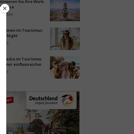
timieren Sie Ihre Work-
Balance
ust 2026
vationen im Tourismus:
-up Night
i 2026
al Media im Tourismus
immer einflussreicher
i 2026