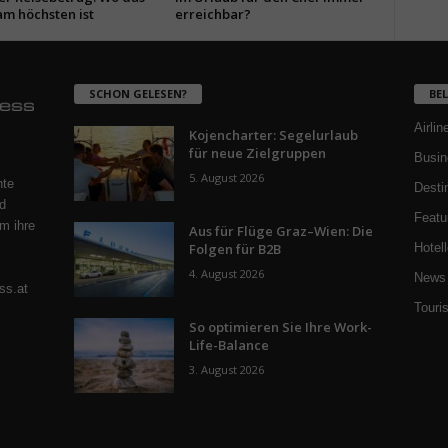
am höchsten ist
erreichbar?
SCHON GELESEN?
BE
Airlin
Kojencharter: Segelurlaub
für neue Zielgruppen
Busin
5. August 2026
nte
Desti
d
Featu
m ihre
Aus für Flüge Graz–Wien: Die
Folgen für B2B
Hotell
4. August 2026
News 
ss.at
Touri
So optimieren Sie Ihre Work-
Life-Balance
3. August 2026