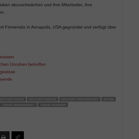
siken abzuschwächen und ihre Mitarbeiter, ihre
en.
t Firmensitz in Annapolis, USA gegründet und verfügt über
sreisen
schen Unruhen betroffen
ngewisse
isende
GESCHÄFTSREISE
GESCHÄFTSREISEN
GESCHÄFTSREISENRISIKO
REISEN
TRAVEL MANAGEMENT
TRAVEL MANAGER