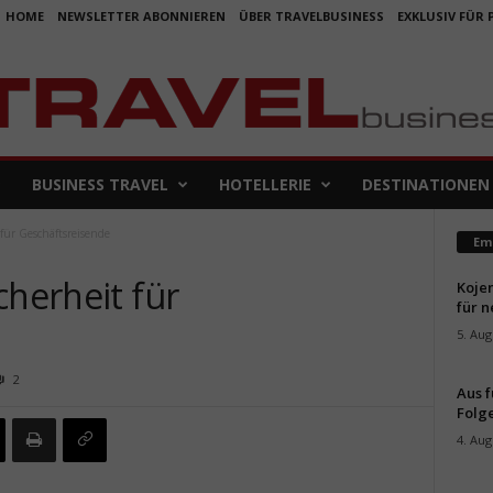
HOME
NEWSLETTER ABONNIEREN
ÜBER TRAVELBUSINESS
EXKLUSIV FÜR
BUSINESS TRAVEL
HOTELLERIE
DESTINATIONEN
für Geschäftsreisende
Em
cherheit für
Koje
für 
e
5. Aug
2
Aus f
Folge
4. Aug