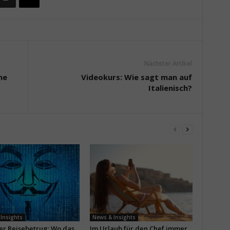
Nächster Artikel
ne
Videokurs: Wie sagt man auf
Italienisch?
Insights
News & Insights
ler Reisebetrug: Wo das
Im Urlaub für den Chef immer