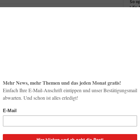
So op
Life-
3. Aug
flicht für ihre Geschäftsreisende noch besser wahrnehmen:
Inno
ofort in die Systeme von iJET Worldcue® integriert
Start
 International, Inc., ein führender Anbieter von Risiko
31. Jul
Soci
r Hotel Solutions Provider und iJET ihren gemeinsamen
wird 
 Mitarbeitern und Situationsbewertung ein verbessertes
30. Jul
 als 250.000 Hotels im Portfolio bietet HRS Unternehmen
ernachtungsmöglichkeiten.
te Reservierungsdaten in die
iJET
Systeme bietet
isedaten von reisenden Mitarbeitern. Somit können
rkommnisse reagieren.