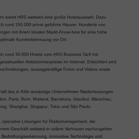
rn bietet HRS weltweit eine große Hotelauswahl. Dazu
h rund 150.000 privat geführte Häuser. Hunderte von
orgen mit ihrem lokalen Markt-Know-how für eine hohe
optimale Kundenbetreuung vor Ort.
in rund 35.000 Hotels vom HRS Business Tarif mit
agesaktuellen Hotelzimmerpreise im Internet. Erleichtert wird
lbeschreibungen, aussagekräftige Fotos und Videos sowie
erhält das in Köln ansässige Unternehmen Niederlassungen
don, Paris, Rom, Mailand, Barcelona, Istanbul, Warschau,
ng, Shanghai, Singapur, Tokio und São Paulo.
nte, operative Lösungen für Risikomanagement, die
hrem Geschäft weltweit in vollem Vertrauen nachzugehen.
te Bedrohungserkennung, innovative Technologie und