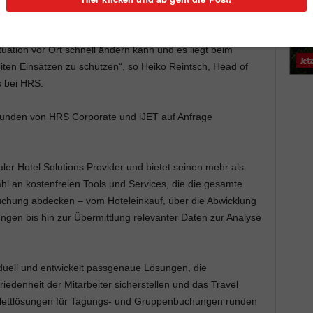
hre reisenden Mitarbeiter ist in den letzten Jahren zu
. Global tätige Unternehmen müssen sich damit
tuation vor Ort schnell ändern kann und es liegt beim
eiten Einsätzen zu schützen“, so Heiko Reintsch, Head of
s bei HRS.
Kunden von HRS Corporate und iJET auf Anfrage
ler Hotel Solutions Provider und bietet seinen mehr als
hl an kostenfreien Tools und Services, die die gesamte
chung abdecken – vom Hoteleinkauf, über die Abwicklung
gen bis hin zur Übermittlung relevanter Daten zur Analyse
duell und entwickelt passgenaue Lösungen, die
edenheit der Mitarbeiter sicherstellen und das Travel
plettlösungen für Tagungs- und Gruppenbuchungen runden