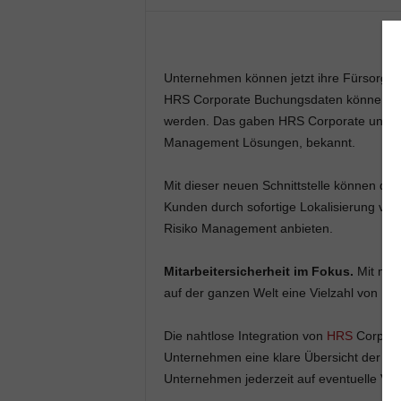
Unternehmen können jetzt ihre Fürsorgep
HRS Corporate Buchungsdaten können ab s
werden. Das gaben HRS Corporate und iJET
Management Lösungen, bekannt.
Mit dieser neuen Schnittstelle können de
Kunden durch sofortige Lokalisierung von
Risiko Management anbieten.
Mitarbeitersicherheit im Fokus.
Mit mehr
auf der ganzen Welt eine Vielzahl von Üb
Die nahtlose Integration von
HRS
Corpora
Unternehmen eine klare Übersicht der Re
Unternehmen jederzeit auf eventuelle Vo