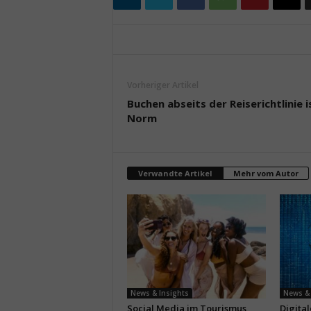
Vorheriger Artikel
Buchen abseits der Reiserichtlinie i
Norm
Verwandte Artikel
Mehr vom Autor
News & Insights
News & 
Social Media im Tourismus
Digita