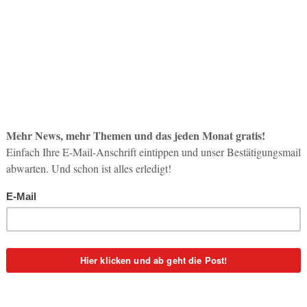
So op
Life-
3. Aug
Inno
Start
31. Jul
Soci
wird 
30. Jul