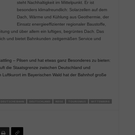
steht Nachhaltigkeit im Mittelpunkt. Er ist
besonders klimafreundlich: Solarzellen auf dem
Dach, Wärme und Kühlung aus Geothermie, der
Einsatz energieeffizienter regionaler Baustoffe,
tung und über allem ein luftiges, begrüntes Dach. Das
tlich und bietet Bahnkunden zeitgemäßen Service und
lattling – Pilsen und hat etwas ganz Besonderes zu bieten:
ft die Staatsgrenze zwischen Deutschland und
n Luftkurort im Bayerischen Wald hat der Bahnhof große
DEUTSCHE BAHN
DEUTSCHLAND
REISE
TOURISMUS
WITTENBERG