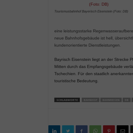
Tourismusbahnhof Bayerisch Eisenstein (Foto: DB)
eine leistungsstarke Regenwasseraufberei
neue Bahnhofsgebäude ist hell, übersich
kundenorientierte Dienstleistungen.
Bayrisch Eisenstein liegt an der Strecke P
Mitten durch das Empfangsgebäude verläu
Tschechien. Für den staatlich anerkannte
touristische Bedeutung.
SCHLAGWORTE
BAHNHOF
BAHNREISEN
DB