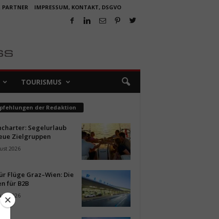
R PARTNER
IMPRESSUM, KONTAKT, DSGVO
TOURISMUS
pfehlungen der Redaktion
ncharter: Segelurlaub
neue Zielgruppen
ust 2026
ür Flüge Graz–Wien: Die
n für B2B
ust 2026