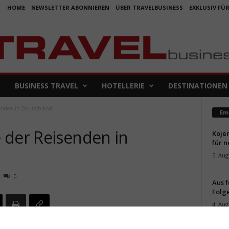
HOME
NEWSLETTER ABONNIEREN
ÜBER TRAVELBUSINESS
EXKLUSIV FÜ
BUSINESS TRAVEL
HOTELLERIE
DESTINATIONEN
senden in Deutschland
Em
 der Reisenden in
Koje
für 
5. Aug
0
Aus f
Folge
4. Aug