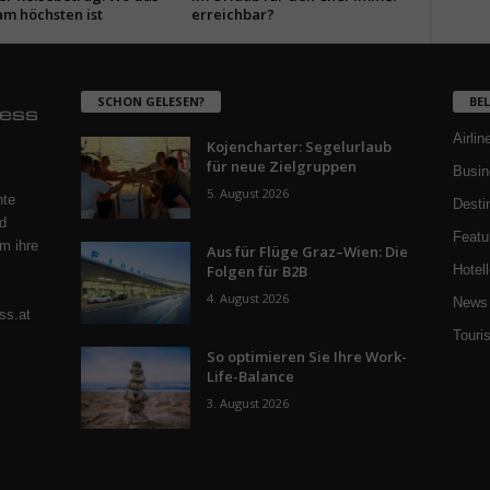
am höchsten ist
erreichbar?
SCHON GELESEN?
BE
Airlin
Kojencharter: Segelurlaub
für neue Zielgruppen
Busin
5. August 2026
nte
Desti
d
Featu
m ihre
Aus für Flüge Graz–Wien: Die
Folgen für B2B
Hotell
4. August 2026
News 
ss.at
Touri
So optimieren Sie Ihre Work-
Life-Balance
3. August 2026