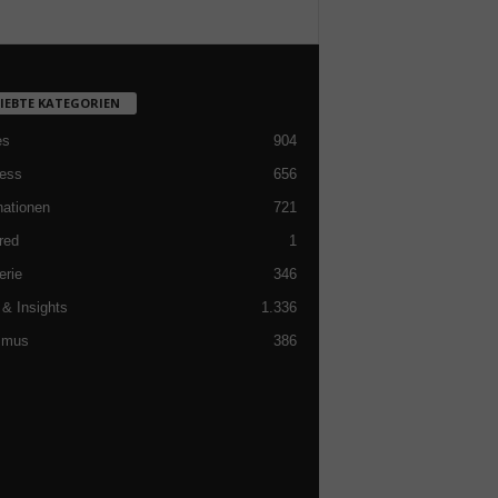
LIEBTE KATEGORIEN
es
904
ess
656
nationen
721
red
1
erie
346
& Insights
1.336
smus
386