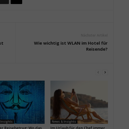
Nächster Artikel
st
Wie wichtig ist WLAN im Hotel für
Reisende?
Insights
News & Insights
ler Reisebetrug: Wo das
Im Urlaub für den Chef immer