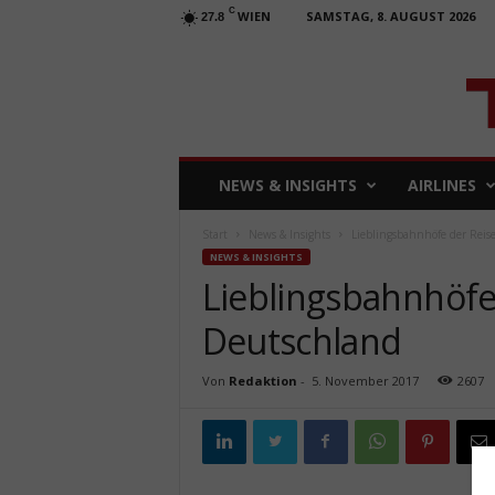
C
WIEN
SAMSTAG, 8. AUGUST 2026
27.8
T
NEWS & INSIGHTS
AIRLINES
R
A
Start
News & Insights
Lieblingsbahnhöfe der Rei
V
NEWS & INSIGHTS
E
Lieblingsbahnhöfe
L
b
Deutschland
u
s
i
Von
Redaktion
-
5. November 2017
2607
n
e
s
s