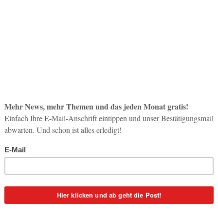
So op
Life-
3. Aug
Inno
Start
31. Jul
Soci
wird 
30. Jul
öfters zuerst in die Social Media (Foto: Translations Team, Wiki Commons)