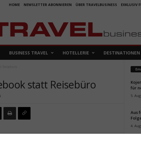
HOME
NEWSLETTER ABONNIEREN
ÜBER TRAVELBUSINESS
EXKLUSIV 
BUSINESS TRAVEL
HOTELLERIE
DESTINATIONEN
tt Reisebüro
Em
ebook statt Reisebüro
Koje
für 
5. Aug
4
Aus f
Folge
4. Aug