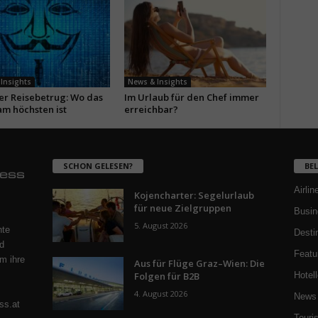
Insights
News & Insights
ler Reisebetrug: Wo das
Im Urlaub für den Chef immer
am höchsten ist
erreichbar?
SCHON GELESEN?
BE
Airlin
Kojencharter: Segelurlaub
für neue Zielgruppen
Busin
5. August 2026
nte
Desti
d
Featu
m ihre
Aus für Flüge Graz–Wien: Die
Folgen für B2B
Hotell
4. August 2026
News 
ss.at
Touri