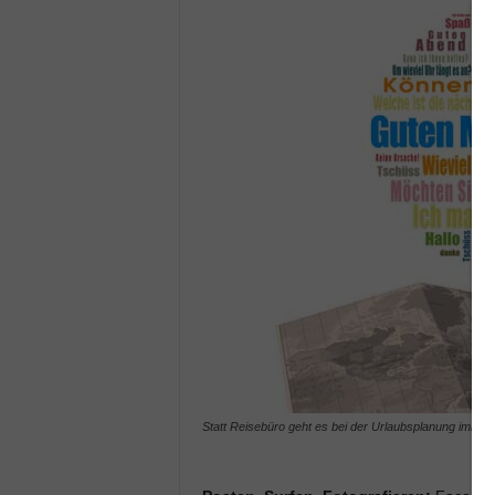
Statt Reisebüro geht es bei der Urlaubsplanung immer 