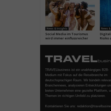
News & Insights
News & 
Social Media im Tourismus
Digita
wird immer einflussreicher
Risiko 
TRAVELbusiness ist ein unabhängiges B2B-
Medium mit Fokus auf die Reisebranche im
deutschsprachigen Raum. Wir bündeln releva
Branchennews, analysieren Entwicklungen un
bieten Unternehmen eine gezielte Plattform, u
Themen im richtigen Umfeld zu platzieren.
Kontaktieren Sie uns:
redaktion@travelbusine