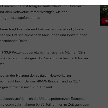
-Posts und Instagram-Bilder aus dem letzten Urlaub statt
r Bierchen. Längst Alltag in Deutschland und Österreich.
ozialen Netzwerke immer wichtiger, wie das
mfrage herausgefunden hat.
nehmer fragt Freunde und Follower auf Facebook, Twitter
nthalt vor Ort und sucht nach Meinungen und Bewertungen
 anstehende Reise.
it 33,9 Prozent dabei etwas intensiver als Männer (29,9
ruppe der 20-39-Jährigen: 35 Prozent forschen nach Reise-
elt.
se an der Nutzung der sozialen Netzwerke zur
och recht hoch. Bei den 40-59-Jährigen sind es 31,7
hrigen immerhin noch 29,9 Prozent.
laubsanalyse“ jährlich die Urlaubspräferenzen Tausender
. In diesem Jahr nahmen 5.476 Teilnehmer im Zeitraum vom