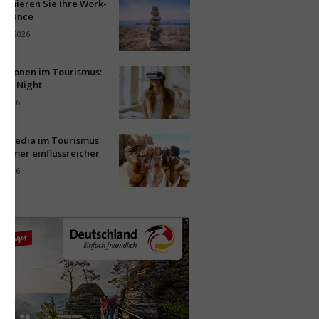
timieren Sie Ihre Work-
Balance
ust 2026
vationen im Tourismus:
-up Night
i 2026
al Media im Tourismus
immer einflussreicher
i 2026