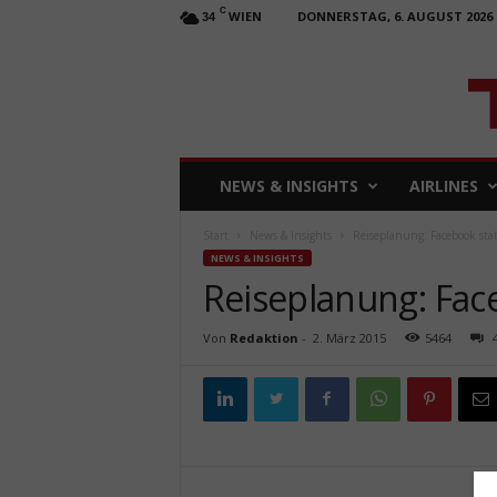
C
WIEN
DONNERSTAG, 6. AUGUST 2026
34
T
NEWS & INSIGHTS
AIRLINES
R
A
Start
News & Insights
Reiseplanung: Facebook sta
V
NEWS & INSIGHTS
E
Reiseplanung: Fac
L
b
u
Von
Redaktion
-
2. März 2015
5464
s
i
n
e
s
s