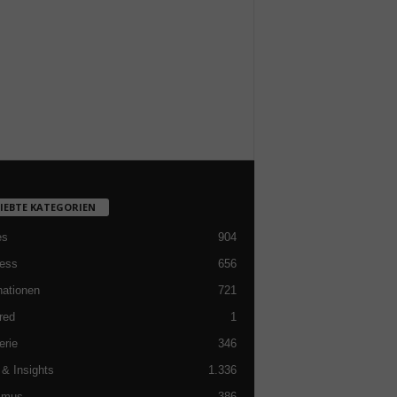
LIEBTE KATEGORIEN
es
904
ess
656
nationen
721
red
1
erie
346
& Insights
1.336
smus
386