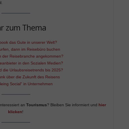
l.
r zum Thema
book das Gute in unserer Welt?
surfen, dann im Reisebüro buchen
 in der Reisebranche angekommen?
eanbieter in den Sozialen Medien?
d die Urlaubsreisetrends bis 2025?
unk über die Zukunft des Reisens
Being Social“ in Unternehmen
Interessiert an
Tourismus
? Bleiben Sie informiert und
hier
klicken
!