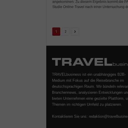
angekommen. Zu diesem Ergebnis kommt die P
Studie Online-Travel nach einer Untersuchung der
1
2
TRAVELbusiness ist ein unabhängiges B2B-
Medium mit Fokus auf die Reisebranche im
deutschsprachigen Raum. Wir bündeln releva
Branchennews, analysieren Entwicklungen un
bieten Unternehmen eine gezielte Plattform, u
Themen im richtigen Umfeld zu platzieren.
Kontaktieren Sie uns:
redaktion@travelbusine