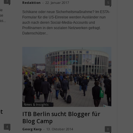
3
Redaktion
-
22. Januar 2017
5
ie
Schikane oder neue Sicherheitsmaßnahme? Im ESTA-
se
Formular für die US-Einreise werden Ausländer nun
s...
auch nach deren Social-Media-Accounts und
Profilnamen in den sozialen Netzwerken gefragt.
Datenschützer...
News & Insights
t
ITB Berlin sucht Blogger für
Blog Camp
4
Georg Karp
-
13. Oktober 2014
0