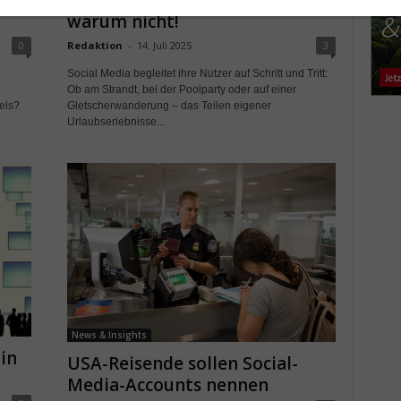
Social Media im Urlaub? Ja,
warum nicht!
0
Redaktion
-
14. Juli 2025
3
Social Media begleitet ihre Nutzer auf Schritt und Tritt:
Ob am Strandt, bei der Poolparty oder auf einer
els?
Gletscherwanderung – das Teilen eigener
Urlaubserlebnisse...
News & Insights
in
USA-Reisende sollen Social-
Media-Accounts nennen