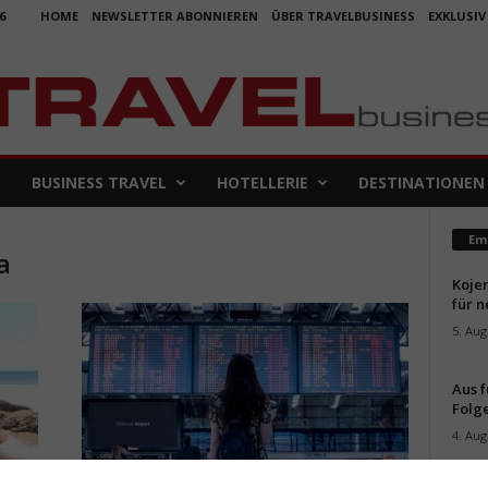
6
HOME
NEWSLETTER ABONNIEREN
ÜBER TRAVELBUSINESS
EXKLUSIV
BUSINESS TRAVEL
HOTELLERIE
DESTINATIONEN
Em
a
Koje
für 
5. Aug
Aus f
Folge
4. Aug