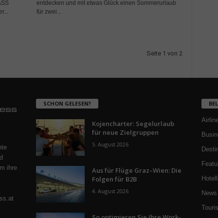
ASS
entdecken und mit etwas Glück einen Sommerurlaub
...
für zwei...
Seite 1 von 2
SCHON GELESEN?
BE
Airlin
Kojencharter: Segelurlaub
für neue Zielgruppen
Busin
5. August 2026
nte
Desti
d
Featu
m ihre
Aus für Flüge Graz–Wien: Die
Folgen für B2B
Hotell
4. August 2026
News 
ss.at
Touri
So optimieren Sie Ihre Work-