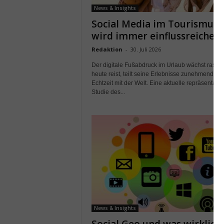
News & Insights
Social Media im Tourismus
wird immer einflussreicher
Redaktion
-
30. Juli 2026
Der digitale Fußabdruck im Urlaub wächst rasant
heute reist, teilt seine Erlebnisse zunehmend in
Echtzeit mit der Welt. Eine aktuelle repräsentativ
Studie des...
News & Insights