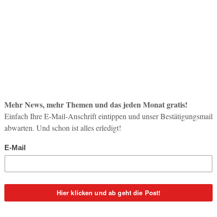
So op
News & Insights
Life-
Prägen Social Media
3. Aug
Reiseentscheidungen?
0
Redaktion
-
20. Mai 2026
2
Inno
Start
. Wer
Trotz der weit verbreiteten Annahme, dass Social
31. Jul
Media Reiseentscheidungen stark prägen, zeigen
e
aktuelle Daten ein differenzierteres Bild: Nur 5 Prozent
der Deutschen orientieren sich...
Soci
wird 
30. Jul
News & Insights