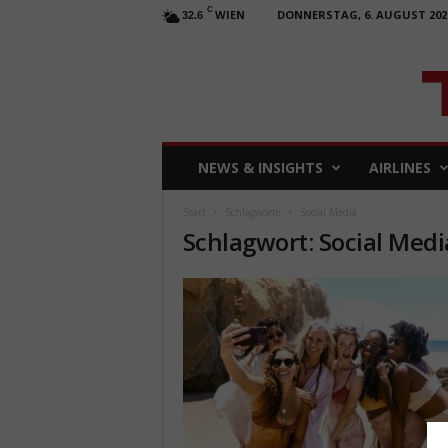
C
WIEN
DONNERSTAG, 6. AUGUST 202
32.6
T
NEWS & INSIGHTS
AIRLINES
R
A
Start
Schlagworte
Social Media
V
Schlagwort: Social Medi
E
L
b
u
s
i
n
e
s
s