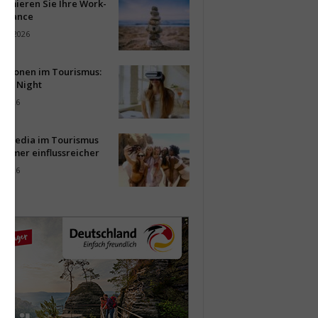
timieren Sie Ihre Work-
Balance
ust 2026
vationen im Tourismus:
-up Night
i 2026
al Media im Tourismus
immer einflussreicher
i 2026