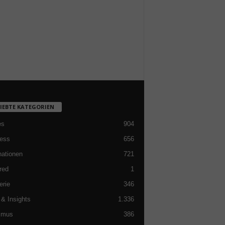
LIEBTE KATEGORIEN
es
904
ess
656
nationen
721
red
1
erie
346
& Insights
1.336
smus
386