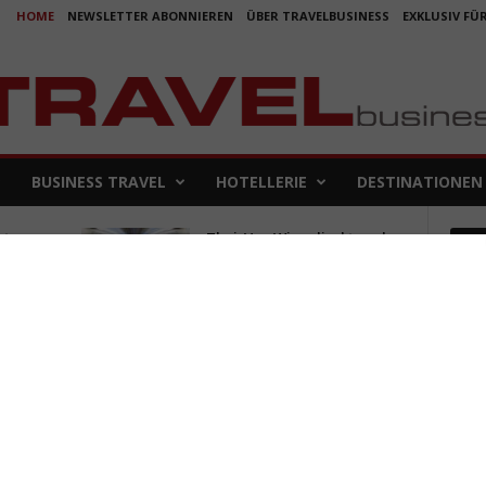
HOME
NEWSLETTER ABONNIEREN
ÜBER TRAVELBUSINESS
EXKLUSIV FÜ
BUSINESS TRAVEL
HOTELLERIE
DESTINATIONEN
sten
Thai: Von Wien direkt nach
Em
Bangkok
Koje
23. Februar 2018
für 
5. Aug
arzen
Warum es eine
Reisewarnung für Italien
gibt
Aus f
Folge
24. Februar 2020
4. Aug
ren
Incoming-Tourismus in
Deutschland boomt