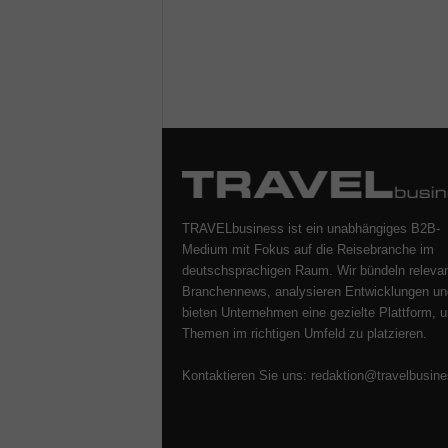
TRAVELbusiness ist ein unabhängiges B2B-
Medium mit Fokus auf die Reisebranche im
deutschsprachigen Raum. Wir bündeln releva
Branchennews, analysieren Entwicklungen un
bieten Unternehmen eine gezielte Plattform, u
Themen im richtigen Umfeld zu platzieren.
Kontaktieren Sie uns:
redaktion@travelbusine