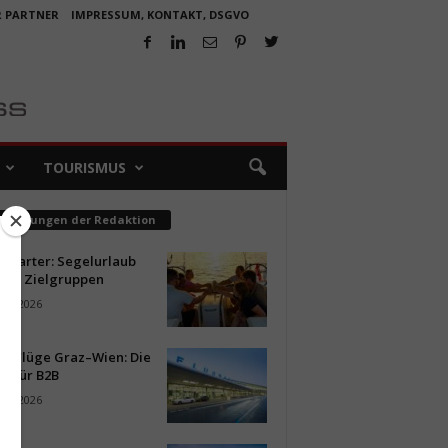
R PARTNER
IMPRESSUM, KONTAKT, DSGVO
TOURISMUS
pfehlungen der Redaktion
ncharter: Segelurlaub
neue Zielgruppen
ust 2026
ür Flüge Graz–Wien: Die
n für B2B
ust 2026