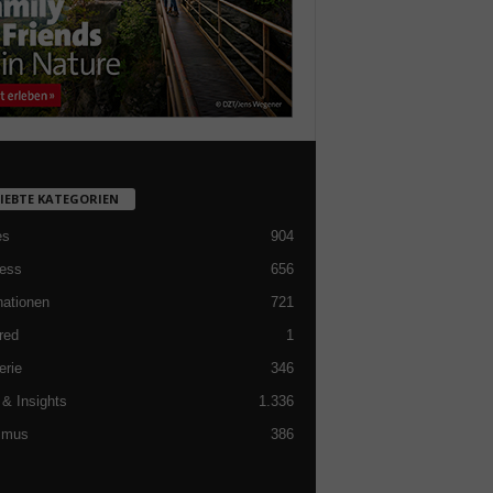
LIEBTE KATEGORIEN
es
904
ess
656
nationen
721
red
1
erie
346
& Insights
1.336
smus
386