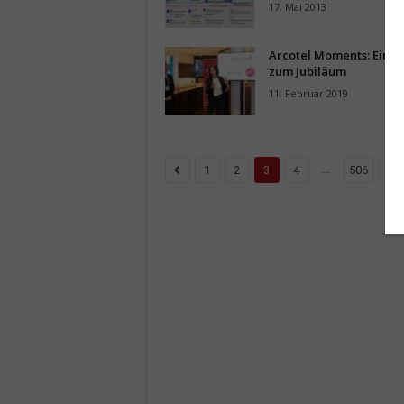
17. Mai 2013
Arcotel Moments: Ein B
zum Jubiläum
11. Februar 2019
...
1
2
3
4
506