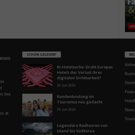
SCHON GELESEN?
BE
Airlin
KI-Hotelsuche: Droht Europas
Hotels der Verlust ihrer
Busin
digitalen Sichtbarkeit?
nte
Desti
30. Juli 2026
d
Featu
m ihre
Kundenbindung im
Hotell
Tourismus neu gedacht
29. Juli 2026
News 
ss.at
Touri
Legendäre Radtouren von
Island bis Südkorea