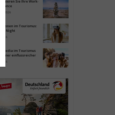
timieren Sie Ihre Work-
Balance
ust 2026
vationen im Tourismus:
-up Night
i 2026
al Media im Tourismus
immer einflussreicher
i 2026