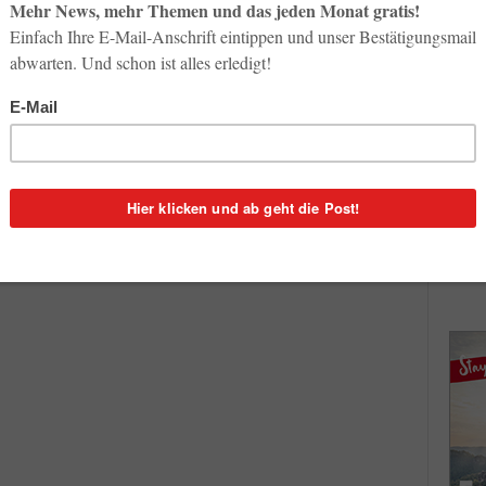
So op
5. März 2019
Life-
3. Aug
uch
Flugverbot in EU für 120
unsichere Fluglinien
Inno
11. Juli 2019
Start
31. Jul
Seite 3 von 506
Soci
wird 
30. Jul