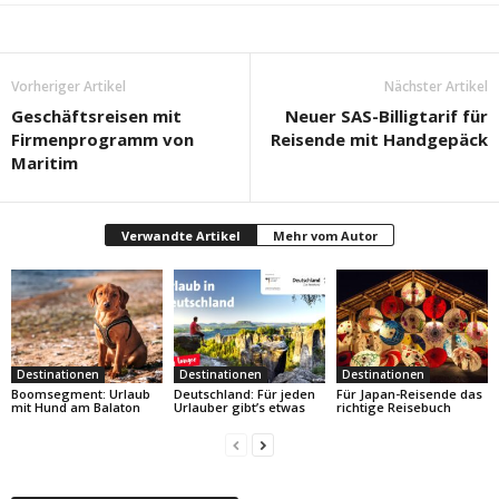
Vorheriger Artikel
Nächster Artikel
Geschäftsreisen mit
Neuer SAS-Billigtarif für
Firmenprogramm von
Reisende mit Handgepäck
Maritim
Verwandte Artikel
Mehr vom Autor
Destinationen
Destinationen
Destinationen
Boomsegment: Urlaub
Deutschland: Für jeden
Für Japan-Reisende das
mit Hund am Balaton
Urlauber gibt’s etwas
richtige Reisebuch