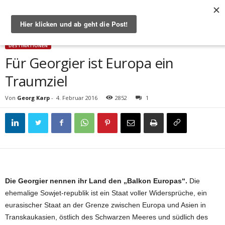
Start
Destinationen
Für Georgier ist Europa ein Traumziel
DESTINATIONEN
Für Georgier ist Europa ein
Traumziel
Von
Georg Karp
-
4. Februar 2016
2852
1
Die Georgier nennen ihr Land den „Balkon Europas“.
Die
ehemalige Sowjet-republik ist ein Staat voller Widersprüche, ein
eurasischer Staat an der Grenze zwischen Europa und Asien in
Transkaukasien, östlich des Schwarzen Meeres und südlich des