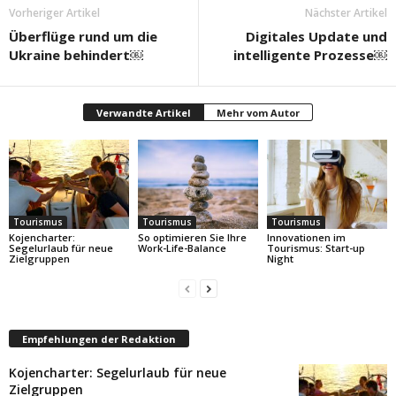
Vorheriger Artikel
Nächster Artikel
Überflüge rund um die
Digitales Update und
Ukraine behindert￼
intelligente Prozesse￼
Verwandte Artikel
Mehr vom Autor
Tourismus
Tourismus
Tourismus
Kojencharter:
So optimieren Sie Ihre
Innovationen im
Segelurlaub für neue
Work-Life-Balance
Tourismus: Start-up
Zielgruppen
Night
Empfehlungen der Redaktion
Kojencharter: Segelurlaub für neue
Zielgruppen