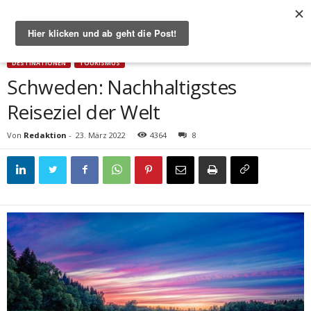
Start
Destinationen
Schweden: Nachhaltigstes Reiseziel der Welt
DESTINATIONEN
TOURISMUS
Schweden: Nachhaltigstes
Reiseziel der Welt
Von
Redaktion
-
23. März 2022
4364
8