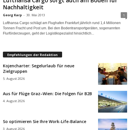
Lufthansa Cargo sorgt auch am Boden für
Nachhaltigkeit
Georg Karp
-
30. Mai 2013
1
Lufthansa Cargo schlägt am Flughafen Frankfurt jährlich rund 1,4 Millionen
Tonnen Fracht und Post um. Bei den Bodentransportgeräten, sogenannten
Flurförderzeugen, geht der Logistikspezialist hinsichtlich...
Empfehlungen der Redaktion
Kojencharter: Segelurlaub für neue
Zielgruppen
5. August 2026
Aus für Flüge Graz–Wien: Die Folgen für B2B
4. August 2026
So optimieren Sie Ihre Work-Life-Balance
3. August 2026