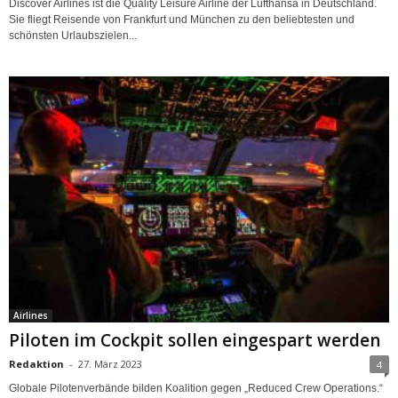
Discover Airlines ist die Quality Leisure Airline der Lufthansa in Deutschland.
Sie fliegt Reisende von Frankfurt und München zu den beliebtesten und
schönsten Urlaubszielen...
Airlines
Piloten im Cockpit sollen eingespart werden
Redaktion
-
27. März 2023
4
Globale Pilotenverbände bilden Koalition gegen „Reduced Crew Operations.“