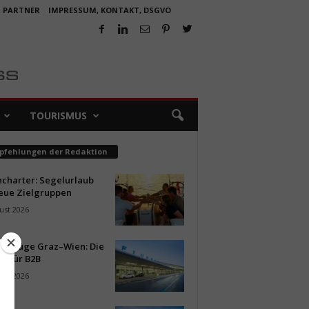
R PARTNER
IMPRESSUM, KONTAKT, DSGVO
TOURISMUS
pfehlungen der Redaktion
ncharter: Segelurlaub
neue Zielgruppen
ust 2026
ür Flüge Graz–Wien: Die
n für B2B
ust 2026