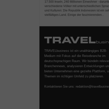
17.500 Inseln, 240 Millionen Einwohner - darunt
verschiedene Völker mit unterschiedlichen Spra
und Kulturen: Die Republik Indonesien ist ein se
vielfältiges Land. Einige der faszinierenden...
TRAVELbusiness ist ein unabhängiges B2B-
Medium mit Fokus auf die Reisebranche im
deutschsprachigen Raum. Wir bündeln releva
Branchennews, analysieren Entwicklungen un
bieten Unternehmen eine gezielte Plattform, u
Themen im richtigen Umfeld zu platzieren.
Kontaktieren Sie uns:
redaktion@travelbusine