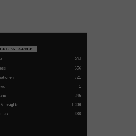
LIEBTE KATEGORIEN
es
904
ess
656
nationen
721
red
1
erie
346
& Insights
1.336
smus
386