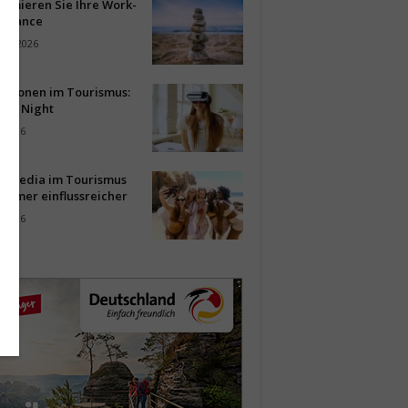
timieren Sie Ihre Work-
Balance
ust 2026
vationen im Tourismus:
-up Night
i 2026
al Media im Tourismus
immer einflussreicher
i 2026