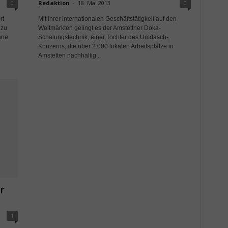
0
Redaktion
-
18. Mai 2013
0
rt
Mit ihrer internationalen Geschäftstätigkeit auf den
 zu
Weltmärkten gelingt es der Amstettner Doka-
hne
Schalungstechnik, einer Tochter des Umdasch-
Konzerns, die über 2.000 lokalen Arbeitsplätze in
Amstetten nachhaltig...
r
1