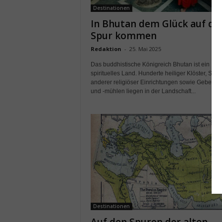
Destinationen
In Bhutan dem Glück auf di
Spur kommen
Redaktion
-
25. Mai 2025
Das buddhistische Königreich Bhutan ist ein
spirituelles Land. Hunderte heiliger Klöster, Stu
anderer religiöser Einrichtungen sowie Gebetsf
und -mühlen liegen in der Landschaft...
Destinationen