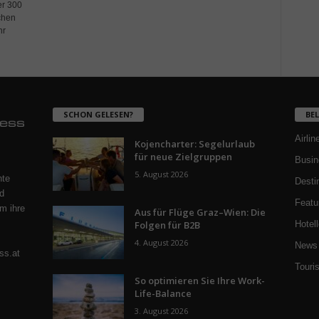
er 300
chen
hr
SCHON GELESEN?
BE
Airlin
Kojencharter: Segelurlaub
für neue Zielgruppen
Busin
5. August 2026
nte
Desti
d
Featu
m ihre
Aus für Flüge Graz–Wien: Die
Folgen für B2B
Hotell
4. August 2026
News 
ss.at
Touri
So optimieren Sie Ihre Work-
Life-Balance
3. August 2026