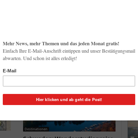
So op
Destinationen
Life-
e
In Bahrain die Perlenkultur
3. Aug
entdecken
1
Redaktion
-
3. November 2024
1
Inno
Start
Perlen gelten als Symbol für Reichtum. Bahrain ist so
31. Jul
pas und
eine Perle im Tourismus. In den kühleren Monaten im
ahnen
Inselstaat Bahrain können Besucher in die...
Soci
wird 
30. Jul
Destinationen