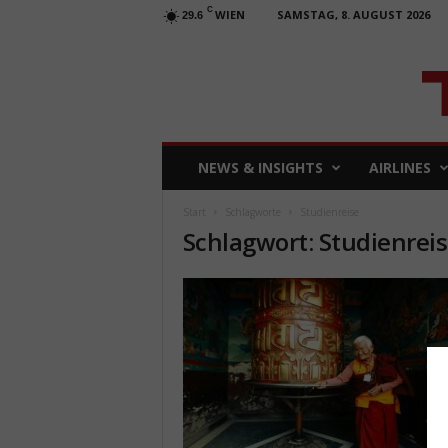
C
WIEN
SAMSTAG, 8. AUGUST 2026
29.6
T
NEWS & INSIGHTS
AIRLINES
R
A
Start
Schlagworte
Studienreise
V
Schlagwort: Studienrei
E
L
b
u
s
i
n
e
s
s