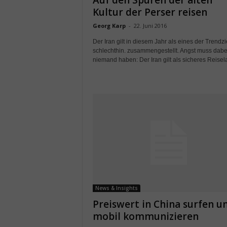
Auf den Spuren der alten
Kultur der Perser reisen
Georg Karp
-
22. Juni 2016
Der Iran gilt in diesem Jahr als eines der Trendzi
schlechthin. zusammengestellt. Angst muss dabe
niemand haben: Der Iran gilt als sicheres Reisela
News & Insights
Preiswert in China surfen u
mobil kommunizieren