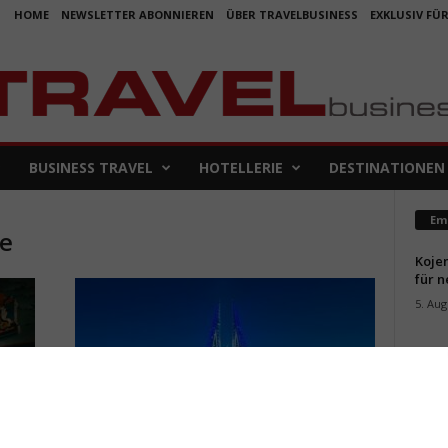
HOME
NEWSLETTER ABONNIEREN
ÜBER TRAVELBUSINESS
EXKLUSIV FÜ
BUSINESS TRAVEL
HOTELLERIE
DESTINATIONEN
Em
se
Koje
für 
5. Aug
Aus f
Folge
4. Aug