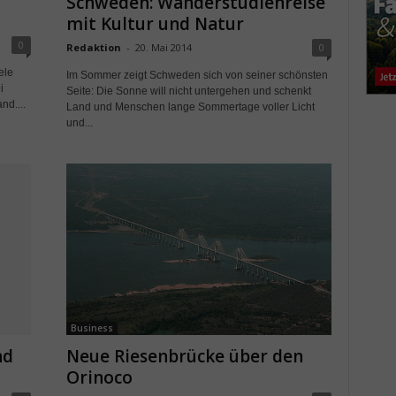
Schweden: Wanderstudienreise
mit Kultur und Natur
0
Redaktion
-
20. Mai 2014
0
ele
Im Sommer zeigt Schweden sich von seiner schönsten
i
Seite: Die Sonne will nicht untergehen und schenkt
nd....
Land und Menschen lange Sommertage voller Licht
und...
Business
nd
Neue Riesenbrücke über den
Orinoco