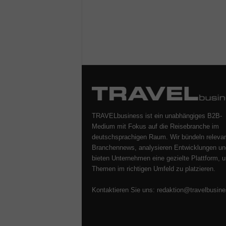
TRAVELbusiness ist ein unabhängiges B2B-
Medium mit Fokus auf die Reisebranche im
deutschsprachigen Raum. Wir bündeln releva
Branchennews, analysieren Entwicklungen un
bieten Unternehmen eine gezielte Plattform, u
Themen im richtigen Umfeld zu platzieren.
Kontaktieren Sie uns:
redaktion@travelbusine