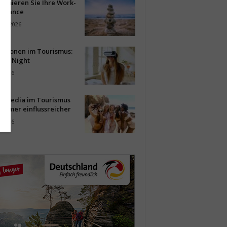
timieren Sie Ihre Work-
Balance
ust 2026
vationen im Tourismus:
-up Night
i 2026
al Media im Tourismus
immer einflussreicher
i 2026