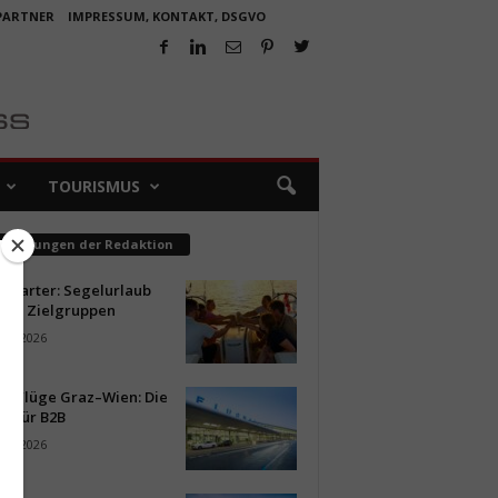
 PARTNER
IMPRESSUM, KONTAKT, DSGVO
TOURISMUS
pfehlungen der Redaktion
ncharter: Segelurlaub
neue Zielgruppen
ust 2026
ür Flüge Graz–Wien: Die
n für B2B
ust 2026