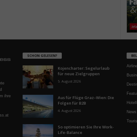
SCHON GELESEN?
BE
Airlin
Kojencharter: Segelurlaub
für neue Zielgruppen
Busin
5. August 2026
nte
Desti
d
Featu
m ihre
Aus für Flüge Graz–Wien: Die
Folgen für B2B
Hotell
4. August 2026
News 
ss.at
Touri
So optimieren Sie Ihre Work-
Life-Balance