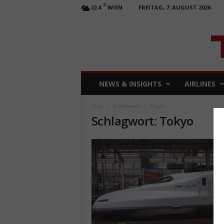
C
WIEN
FREITAG, 7. AUGUST 2026
22.4
T
NEWS & INSIGHTS
AIRLINES
R
A
Start
Schlagworte
Tokyo
V
Schlagwort: Tokyo
E
L
b
u
s
i
n
e
s
s