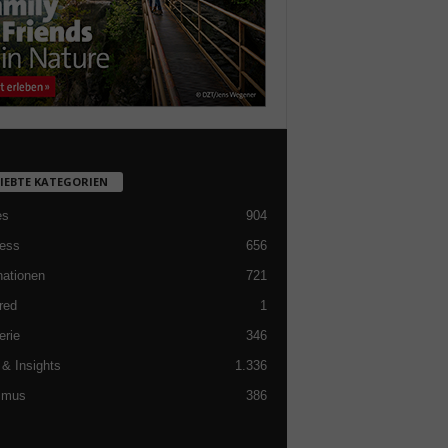
LIEBTE KATEGORIEN
es
904
ess
656
nationen
721
red
1
erie
346
& Insights
1.336
smus
386