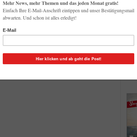
So op
Life-
3. Aug
kyo
Inno
0
Start
31. Jul
 dass
Soci
wird 
30. Jul