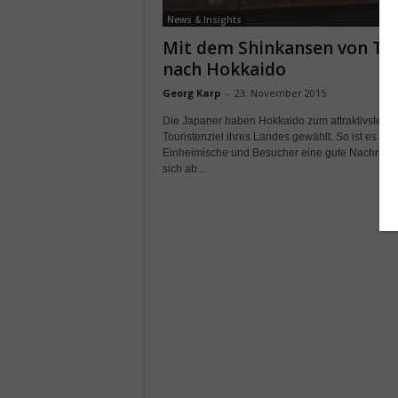
News & Insights
Mit dem Shinkansen von To
nach Hokkaido
Georg Karp
-
23. November 2015
Die Japaner haben Hokkaido zum attraktivsten
Touristenziel ihres Landes gewählt. So ist es für
Einheimische und Besucher eine gute Nachricht,
sich ab...