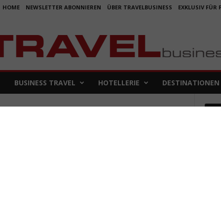
HOME
NEWSLETTER ABONNIEREN
ÜBER TRAVELBUSINESS
EXKLUSIV FÜR
BUSINESS TRAVEL
HOTELLERIE
DESTINATIONEN
Em
Koje
für 
5. Aug
Aus f
Folge
4. Aug