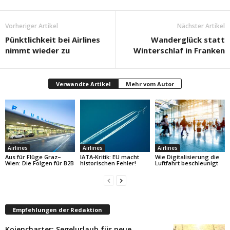
Vorheriger Artikel
Nächster Artikel
Pünktlichkeit bei Airlines
Wanderglück statt
nimmt wieder zu
Winterschlaf in Franken
Verwandte Artikel
Mehr vom Autor
Airlines
Airlines
Airlines
Aus für Flüge Graz–
IATA-Kritik: EU macht
Wie Digitalisierung die
Wien: Die Folgen für B2B
historischen Fehler!
Luftfahrt beschleunigt
Empfehlungen der Redaktion
Kojencharter: Segelurlaub für neue