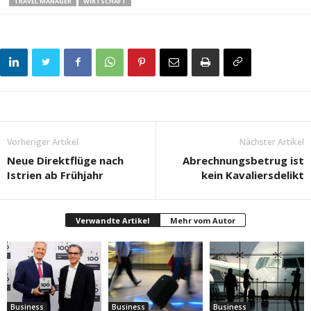
TRAVEL MANAGER
WIRTSCHAFT
Vorheriger Artikel
Nächster Artikel
Neue Direktflüge nach
Abrechnungsbetrug ist
Istrien ab Frühjahr
kein Kavaliersdelikt
Verwandte Artikel
Mehr vom Autor
Business
Business
Business