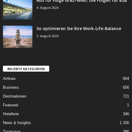
Aus für Flüge Graz–Wien: Die Folgen für B2B
4. August 2026
So optimieren Sie Ihre Work-Life-Balance
3. August 2026
BELIEBTE KATEGORIEN
Airlines
904
Business
656
Destinationen
721
Featured
1
Hotellerie
346
News & Insights
1.336
Tourismus
386