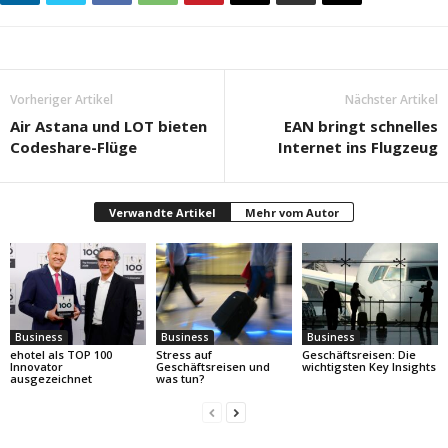
Vorheriger Artikel
Nächster Artikel
Air Astana und LOT bieten
EAN bringt schnelles
Codeshare-Flüge
Internet ins Flugzeug
Verwandte Artikel
Mehr vom Autor
Business
Business
Business
ehotel als TOP 100
Stress auf
Geschäftsreisen: Die
Innovator
Geschäftsreisen und
wichtigsten Key Insights
ausgezeichnet
was tun?