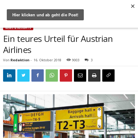
Start
News & Insights
Ein teures Urteil für Austrian Airlines
NEWS & INSIGHTS
Ein teures Urteil für Austrian
Airlines
Von
Redaktion
-
16. Oktober 2018
9003
3