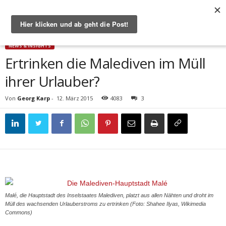
Start
News & Insights
Ertrinken die Malediven im Müll ihrer Urlauber?
NEWS & INSIGHTS
Ertrinken die Malediven im Müll
ihrer Urlauber?
Von
Georg Karp
-
12. März 2015
4083
3
Malé, die Hauptstadt des Inselstaates Malediven, platzt aus allen Nähten und droht im
Müll des wachsenden Urlauberstroms zu ertrinken (Foto: Shahee Ilyas, Wikimedia
Commons)