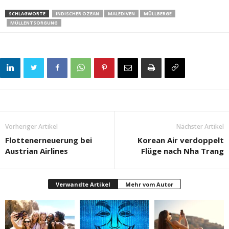
SCHLAGWORTE
INDISCHER OZEAN
MALEDIVEN
MÜLLBERGE
MÜLLENTSORGUNG
Vorheriger Artikel
Nächster Artikel
Flottenerneuerung bei
Korean Air verdoppelt
Austrian Airlines
Flüge nach Nha Trang
Verwandte Artikel
Mehr vom Autor