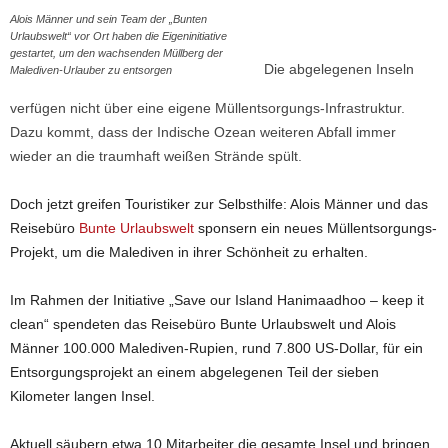
Alois Männer und sein Team der „Bunten
Urlaubswelt“ vor Ort haben die Eigeninitiative
gestartet, um den wachsenden Müllberg der
Die abgelegenen Inseln
Malediven-Urlauber zu entsorgen
verfügen nicht über eine eigene Müllentsorgungs-Infrastruktur.
Dazu kommt, dass der Indische Ozean weiteren Abfall immer
wieder an die traumhaft weißen Strände spült.
Doch jetzt greifen Touristiker zur Selbsthilfe: Alois Männer und das
Reisebüro
Bunte Urlaubswelt
sponsern ein neues Müllentsorgungs-
Projekt, um die Malediven in ihrer Schönheit zu erhalten.
Im Rahmen der Initiative „Save our Island Hanimaadhoo – keep it
clean“ spendeten das Reisebüro Bunte Urlaubswelt und Alois
Männer 100.000 Malediven-Rupien, rund 7.800 US-Dollar, für ein
Entsorgungsprojekt an einem abgelegenen Teil der sieben
Kilometer langen Insel.
Aktuell säubern etwa 10 Mitarbeiter die gesamte Insel und bringen