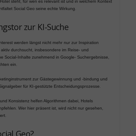
tel steht, für wen es relevant ist und in welchem Kontext
faltet Social Geo seine echte Wirkung.
ngstor zur KI-Suche
nterest werden längst nicht mehr nur zur Inspiration
 aktiv durchsucht, insbesondere im Reise- und
liche Social-Inhalte zunehmend in Google- Suchergebnisse,
hten ein.
arketinginstrument zur Gästegewinnung und -bindung und
 Signalgeber für KI-gestützte Entscheidungsprozesse.
on und Konsistenz helfen Algorithmen dabei, Hotels
fehlen. Wer hier präsent ist, wird nicht nur gesehen,
ert.
cial Geo?