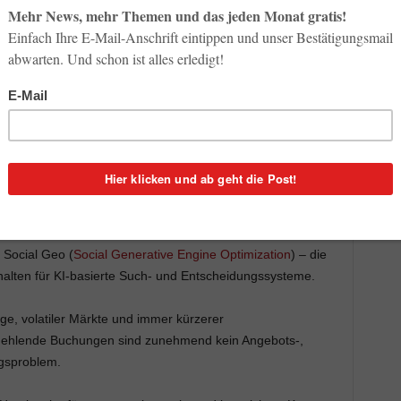
rte Such- und Entscheidungssysteme (Bild: Geralt, Pixabay)
 neues Buzzword?
Oder ist es doch eine entscheidende
von Hotels? Die Art, wie Gäste ihre Hotel finden und
eiter und KI- gestützte Such- und Empfehlungssysteme
ichtbar werden und welche nicht.
t Social Geo (
Social Generative Engine Optimization
) – die
halten für KI-basierte Such- und Entscheidungssysteme.
, volatiler Märkte und immer kürzerer
: Fehlende Buchungen sind zunehmend kein Angebots-,
ngsproblem.