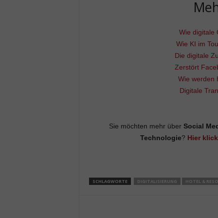
Meh
Wie digitale
Wie KI im To
Die digitale Z
Zerstört Face
Wie werden 
Digitale Tra
Sie möchten mehr über
Social Me
Technologie
?
Hier klic
SCHLAGWORTE
DIGITALISIERUNG
HOTEL & RES