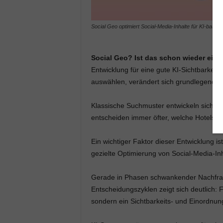
Social Geo optimiert Social-Media-Inhalte für KI-basie
Social Geo? Ist das schon wieder ein
Entwicklung für eine gute KI-Sichtbarkeit 
auswählen, verändert sich grundlegend.
Klassische Suchmuster entwickeln sich w
entscheiden immer öfter, welche Hotels s
Ein wichtiger Faktor dieser Entwicklung is
gezielte Optimierung von Social-Media-In
Gerade in Phasen schwankender Nachfrage
Entscheidungszyklen zeigt sich deutlich
sondern ein Sichtbarkeits- und Einordnu