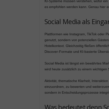
KI-Systeme müssen verstehen, wofür ein Ho
es empfohlen werden kann. Genau hier ent
Social Media als Einga
Plattformen wie Instagram, TikTok oder Pi
genutzt, sondern von potenziellen Gästen
Hotelkontext. Gleichzeitig fließen öffent
Discover-Formate und KI-basierte Übersic
Social Media ist längst ein bewährtes M
wird heute zusätzlich zu einem wichtigen
Aktivität, thematische Klarheit, Interakti
einzuordnen, zu bewerten und weiterzuemp
sondern in Entscheidungsprozesse integri
Was bedeutet denn So