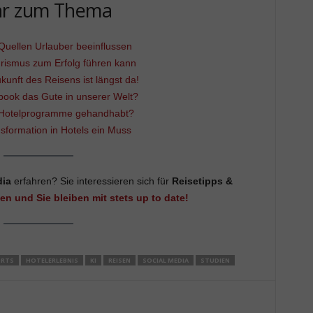
r zum Thema
 Quellen Urlauber beeinflussen
urismus zum Erfolg führen kann
ukunft des Reisens ist längst da!
book das Gute in unserer Welt?
Hotelprogramme gehandhabt?
nsformation in Hotels ein Muss
dia
erfahren? Sie interessieren sich für
Reisetipps &
ken und Sie bleiben mit stets up to date!
ORTS
HOTELERLEBNIS
KI
REISEN
SOCIAL MEDIA
STUDIEN