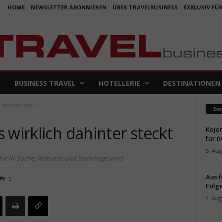
HOME
NEWSLETTER ABONNIEREN
ÜBER TRAVELBUSINESS
EXKLUSIV FÜ
BUSINESS TRAVEL
HOTELLERIE
DESTINATIONEN
 dahinter steckt
Em
 wirklich dahinter steckt
Koje
für 
5. Aug
für KI-Suche, Relevanz und Nachfrage wird
Aus f
0
Folge
4. Aug