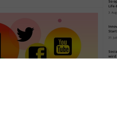
So op
Life-
3. Aug
Inno
Start
31. Jul
Soci
wird 
30. Jul