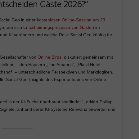
ntscheiden Gäste 2026?“
Social Geo in einer
kostenlosen Online-Session am 23.
ge, wie sich
Entscheidungsprozesse von Gästen
im
und KI verändern und welche Rolle Social Geo künftig für
 Gesellschafter von
Online Birds
, diskutiert gemeinsam mit
otellerie – den Häusern „The Amauris“, „Platzl Hotel
hshof“ – unterschiedliche Perspektiven und Marktlogiken.
lte Social-Geo-Insights des Expertenteams von Online
el in der KI-Suche überhaupt stattfindet “, erklärt Philipp
die Signale, anhand derer KI-Systeme Relevanz bewerten und