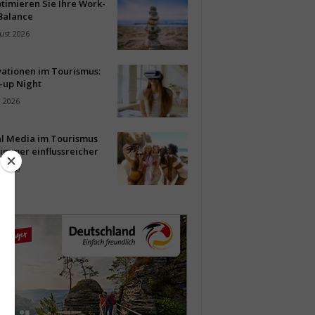
timieren Sie Ihre Work-
Balance
ust 2026
vationen im Tourismus:
-up Night
i 2026
al Media im Tourismus
immer einflussreicher
i 2026