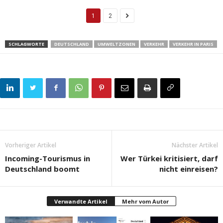
1
2
SCHLAGWORTE
DEUTSCHLAND
UMWELTZONEN
VERKEHR
VERKEHR IN PARIS
Vorheriger Artikel
Nächster Artikel
Incoming-Tourismus in
Wer Türkei kritisiert, darf
Deutschland boomt
nicht einreisen?
Verwandte Artikel
Mehr vom Autor