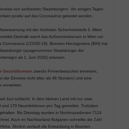
Einreise von serbischen Staatsbürgern. Vor einigen Tagen
rbien positiv auf das Coronavirus getestet worden.
 Reisewarnung mit der höchsten Sicherheitsstufe 6. Allein
emeldet.Deshalb warnt das Außenministerium in Wien vor
es Coronavirus (COVID-19). Bosnien-Herzegowina (BIH) hat
n Staatsbürger (ausgenommen Staatsbürger der
ntenegro ab 1. Juni 2020) erlassen.
ür
Geschäftsreisen
zwecks Firmenbesuchen einreisen,
 der Einreise nicht älter als 48 Stunden) und eine
a vorweisen.
seit Juni schlecht. In dem kleinen Land mit nur zwei
0 und 170 Neuinfektionen pro Tag gemeldet. Trotzdem
gehalten. Bis Dienstag wurden in Nordmazedonien 7124
chnet. Auch im Nachbarland Bulgarien schnellte die Zahl
 Höhe. Ähnlich verläuft die Entwicklung in Bosnien-