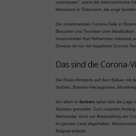
unterlassen“, warnt die österreichische I
Menschen in Österreich, die enge famili
Die zunehmenden Corona-Fälle in Österre
Besucher und Touristen vom Westbalkan z
Innenminister Karl Nehammer intensive u
Einreise ist nur mit negativem Corona-Tes
Das sind die Corona-V
Die Risiko-Hotspots auf dem Balkan mit d
Serbien, Bosnien-Herzegowina, Monteneg
Vor allem in
Serbien
spitzt sich die Lage 
Stunden gemeldet. Zum rasanten Anstieg h
Aleksandar Vucic zur Bekämpfung der Co
im ganzen Land abgehalten, Massenveran
Belgrad erlaubt.