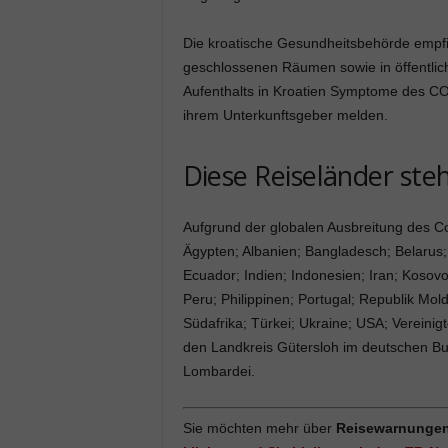
Die kroatische Gesundheitsbehörde empfi
geschlossenen Räumen sowie in öffentlich
Aufenthalts in Kroatien Symptome des COV
ihrem Unterkunftsgeber melden.
Diese Reiseländer ste
Aufgrund der globalen Ausbreitung des Co
Ägypten; Albanien; Bangladesch; Belarus; 
Ecuador; Indien; Indonesien; Iran; Kosov
Peru; Philippinen; Portugal; Republik Mo
Südafrika; Türkei; Ukraine; USA; Vereinig
den Landkreis Gütersloh im deutschen Bu
Lombardei.
Sie möchten mehr über
Reisewarnunge