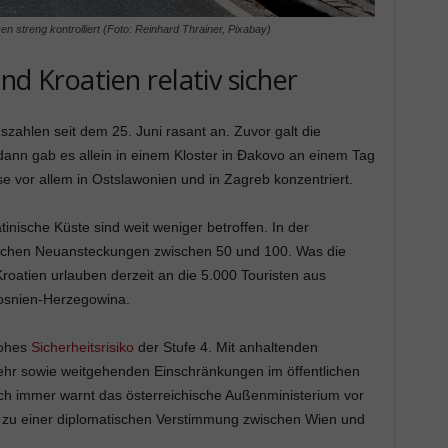
streng kontrolliert (Foto: Reinhard Thrainer, Pixabay)
nd Kroatien relativ sicher
nszahlen seit dem 25. Juni rasant an. Zuvor galt die
ann gab es allein in einem Kloster in Đakovo an einem Tag
se vor allem in Ostslawonien und in Zagreb konzentriert.
inische Küste sind weit weniger betroffen. In der
lichen Neuansteckungen zwischen 50 und 100. Was die
Kroatien urlauben derzeit an die 5.000 Touristen aus
osnien-Herzegowina.
hohes
Sicherheitsrisiko
der Stufe 4. Mit anhaltenden
hr sowie weitgehenden Einschränkungen im öffentlichen
och immer warnt das österreichische Außenministerium vor
 zu einer diplomatischen Verstimmung zwischen Wien und