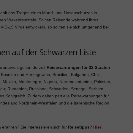
ehlt das Tragen eines Mund- und Nasenschutzes in
en Verkehrsmitteln. Sollten Reisende während ihres
ID-19 Virus entwickeln, so sollten sie sich umgehend bei
hen auf der Schwarzen Liste
ronavirus gelten derzeit
Reisewarnungen für 32 Staaten
:
Bosnien und Herzegowina; Brasilien; Bulgarien; Chile;
o; Mexiko; Montenegro; Nigeria; Nordmazedonien; Pakistan;
ldau; Rumänien; Russland; Schweden; Senegal; Serbien;
tes Königreich. Zudem gelten partielle Reisewarnungen für
ndesland Nordrhein-Westfalen und die italienische Region
n
erahren? Sie interessieren sich für
Reisetipps
?
Hier