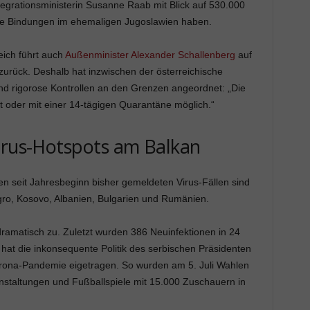
ntegrationsministerin Susanne Raab mit Blick auf 530.000
äre Bindungen im ehemaligen Jugoslawien haben.
ich führt auch
Außenminister Alexander Schallenberg
auf
urück. Deshalb hat inzwischen der österreichische
nd rigorose Kontrollen an den Grenzen angeordnet: „Die
t oder mit einer 14-tägigen Quarantäne möglich.“
irus-Hotspots am Balkan
en seit Jahresbeginn bisher gemeldeten Virus-Fällen sind
ro, Kosovo, Albanien, Bulgarien und Rumänien.
dramatisch zu. Zuletzt wurden 386 Neuinfektionen in 24
at die inkonsequente Politik des serbischen Präsidenten
rona-Pandemie eigetragen. So wurden am 5. Juli Wahlen
staltungen und Fußballspiele mit 15.000 Zuschauern in