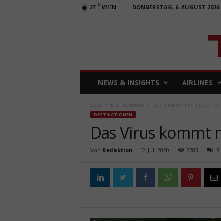
C
WIEN
DONNERSTAG, 6. AUGUST 2026
27
T
NEWS & INSIGHTS
AIRLINES
R
A
Start
Destinationen
Das Virus kommt mit den Ur
V
DESTINATIONEN
E
Das Virus kommt m
L
b
u
Von
Redaktion
-
12. Juli 2020
7783
8
s
i
n
e
s
s