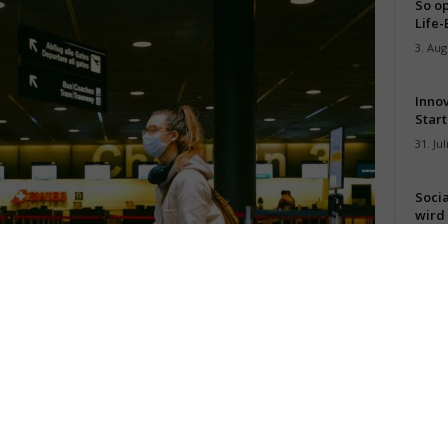
So op
Life-
3. Aug
Inno
Start
31. Jul
Soci
wird 
30. Jul
nach Mitteleuropa ein (Foto: Anna Shvets, Pexels)