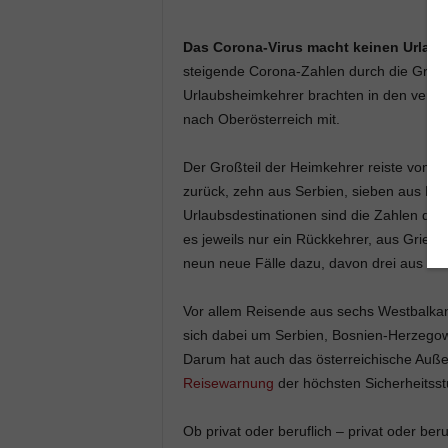
Das Corona-Virus macht keinen Urlaub,
steigende Corona-Zahlen durch die Grenzö
Urlaubsheimkehrer brachten in den verg
nach Oberösterreich mit.
Der Großteil der Heimkehrer reiste vom 
zurück, zehn aus Serbien, sieben aus Bos
Urlaubsdestinationen sind die Zahlen deut
es jeweils nur ein Rückkehrer, aus Griec
neun neue Fälle dazu, davon drei aus R
Vor allem Reisende aus sechs Westbalkanl
sich dabei um Serbien, Bosnien-Herzego
Darum hat auch das österreichische Außen
Reisewarnung
der höchsten Sicherheitsst
Ob privat oder beruflich – privat oder ber