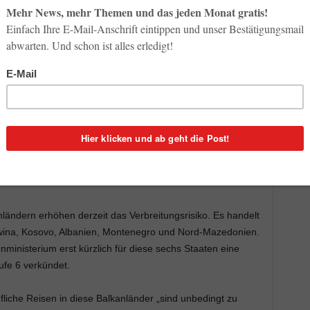
 aber es reist mit den Urlaubern.
Die Gefahr für
ffnungen seit 15. Juni bestätigen neue Zahlen: 48
angenen zwei Wochen das Virus von Auslandsaufenthalten
Westbalkan ein. So kamen zwölf Erkrankte aus dem Kosovo
nien, je fünf aus Rumänien und Kroatien. Aus anderen
lich geringer. Aus Italien, Deutschland und Frankreich war
henland gar keiner. Allein am Samstag und Sonntag kamen
umänien und drei aus dem Kosovo.
ändern erhöhen derzeit das Verbreitungsrisiko. Es handelt
wina, Kosovo, Albanien, Montenegro und Nord-Mazedonien.
ministerium erst kürzlich für diese sechs Staaten eine
ufe 6 verkündet.
ufliche Reisen in diese Balkanländer „sind unbedingt zu