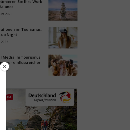
timieren Sie Ihre Work-
Balance
ust 2026
vationen im Tourismus:
-up Night
i 2026
al Media im Tourismus
immer einflussreicher
i 2026