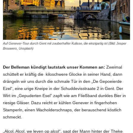
Auf Genever-Tour durch Gent mit zauberhafter Kulisse, die einzigartig ist (Bild: Jesper
Brouwers, Unsplash)
Der Belleman kündigt lautstark unser Kom­men an:
Zweimal
schüttelt er kräftig die kiloschwere Glocke in seiner Hand, dann
drängeln wir uns durch die schmale Tür in den „De Gepoeierde
Ezel“, eine urige Kneipe in der Schuddevisstraate 2 in Gent. Der
Wirt im „Gepuderten Esel“ zapft wie am Fließband dunkles Bier in
riesige Gläser. Da­zu reicht er kühlen Genever in fingerhohen
Stamperln, einen Wa­­chol­­­der­­schnaps, der berauschend köst­­lich
schmeckt.
„Alcol, Alcol, we leven op alcol“, sagt der Mann hinter der Theke