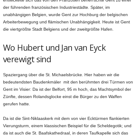
der führenden französischen In­du­strie­städte. Spä­ter, im
unabhängigen Bel­gien, wur­de Gent zur Hochburg der belgischen
Ar­beiterbewegung und flämischen Unabhängigkeit. Heute ist Gent
die viertgrößte Stadt Belgiens und der zweit­­größte Hafen.
Wo Hubert und Jan van Eyck
verewigt sind
Spaziergang über die St. Michaelsbrücke. Hier haben wir die
bedeutendsten Baudenkmäler mit den berühmten drei Türmen von
Gent im Visier: Da ist der Belfort, 95 m hoch, das Machtsymbol der
Zünfte, dessen Rolandsglocke einst die Bürger zu den Waffen
gerufen hatte.
Da ist die Sint-Niklaaskerk mit dem von vier Ecktürmen flankierten
Vierungsturm, einem klassischen Beispiel für die Scheldegotik; und
da ist auch die St. Baafskathedraal, in de­ren Taufkapelle sich das