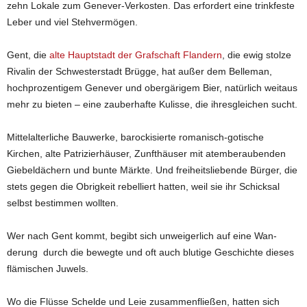
zehn Lokale zum Genever-Verkosten. Das erfordert eine trinkfeste
Leber und viel Stehvermögen.
Gent, die
alte Hauptstadt der Grafschaft Flandern
, die ewig stolze
Rivalin der Schwesterstadt Brügge, hat außer dem Belleman,
hochprozentigem Genever und obergärigem Bier, na­türlich weitaus
mehr zu bieten – eine zauberhafte Kulisse, die ihresgleichen sucht.
Mittelalterliche Bauwerke, barockisierte romanisch-gotische
Kirchen, alte Patrizierhäuser, Zunfthäuser mit atemberaubenden
Giebeldächern und bunte Märkte. Und freiheitsliebende Bürger, die
stets gegen die Obrigkeit rebelliert hatten, weil sie ihr Schicksal
selbst bestimmen wollten.
Wer nach Gent kommt, begibt sich unweigerlich auf eine Wan­
derung durch die bewegte und oft auch blutige Geschichte dieses
flä­mischen Juwels.
Wo die Flüsse Schel­de und Leie zusammenfließen, hatten sich