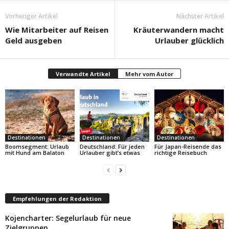
Vorheriger Artikel
Nächster Artikel
Wie Mitarbeiter auf Reisen
Kräuterwandern macht
Geld ausgeben
Urlauber glücklich
Verwandte Artikel
Mehr vom Autor
Destinationen
Destinationen
Destinationen
Boomsegment: Urlaub
Deutschland: Für jeden
Für Japan-Reisende das
mit Hund am Balaton
Urlauber gibt’s etwas
richtige Reisebuch
Empfehlungen der Redaktion
Kojencharter: Segelurlaub für neue
Zielgruppen