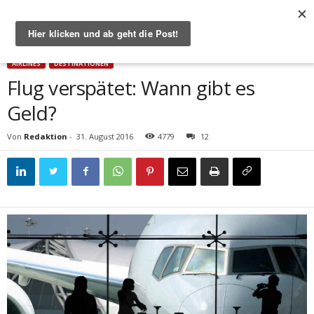
Start
Airlines
Flug verspätet: Wann gibt es Geld?
AIRLINES
DESTINATIONEN
Flug verspätet: Wann gibt es
Geld?
Von
Redaktion
-
31. August 2016
4779
12