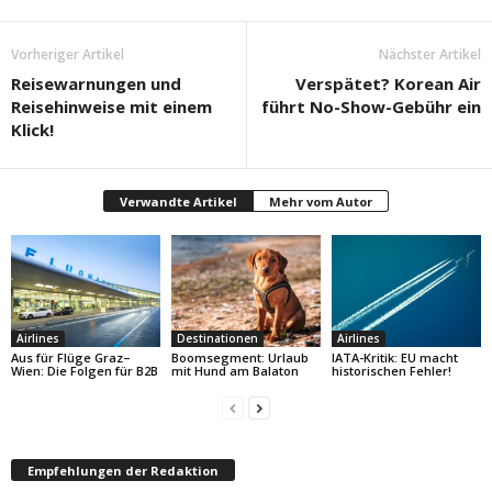
Vorheriger Artikel
Nächster Artikel
Reisewarnungen und
Verspätet? Korean Air
Reisehinweise mit einem
führt No-Show-Gebühr ein
Klick!
Verwandte Artikel
Mehr vom Autor
Airlines
Destinationen
Airlines
Aus für Flüge Graz–
Boomsegment: Urlaub
IATA-Kritik: EU macht
Wien: Die Folgen für B2B
mit Hund am Balaton
historischen Fehler!
Empfehlungen der Redaktion