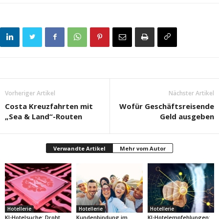
Vorheriger Artikel
Nächster Artikel
Costa Kreuzfahrten mit
Wofür Geschäftsreisende
„Sea & Land“-Routen
Geld ausgeben
Verwandte Artikel
Mehr vom Autor
Hotellerie
Hotellerie
Hotellerie
KI-Hotelsuche: Droht
Kundenbindung im
KI-Hotelempfehlungen: