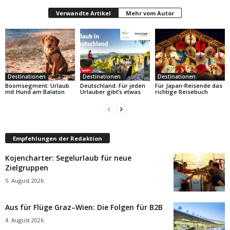
Verwandte Artikel
Mehr vom Autor
Destinationen
Destinationen
Destinationen
Boomsegment: Urlaub
Deutschland: Für jeden
Für Japan-Reisende das
mit Hund am Balaton
Urlauber gibt’s etwas
richtige Reisebuch
Empfehlungen der Redaktion
Kojencharter: Segelurlaub für neue
Zielgruppen
5. August 2026
Aus für Flüge Graz–Wien: Die Folgen für B2B
4. August 2026