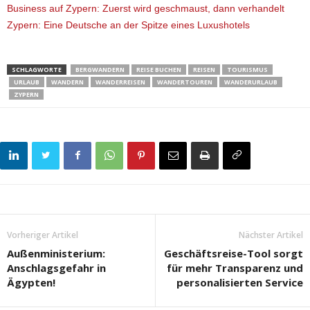
Business auf Zypern: Zuerst wird geschmaust, dann verhandelt
Zypern: Eine Deutsche an der Spitze eines Luxushotels
SCHLAGWORTE
BERGWANDERN
REISE BUCHEN
REISEN
TOURISMUS
URLAUB
WANDERN
WANDERREISEN
WANDERTOUREN
WANDERURLAUB
ZYPERN
Vorheriger Artikel
Nächster Artikel
Außenministerium:
Geschäftsreise-Tool sorgt
Anschlagsgefahr in
für mehr Transparenz und
Ägypten!
personalisierten Service