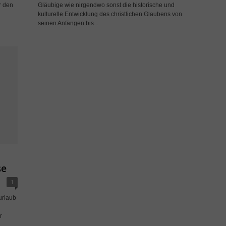
r den
Gläubige wie nirgendwo sonst die historische und
kulturelle Entwicklung des christlichen Glaubens von
seinen Anfängen bis...
se
1
urlaub
r