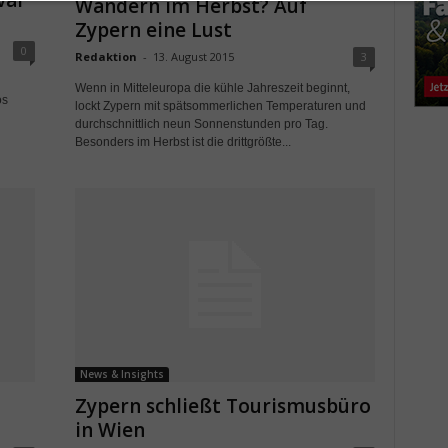
val
Wandern im Herbst? Auf
Zypern eine Lust
0
Redaktion
-
13. August 2015
3
Wenn in Mitteleuropa die kühle Jahreszeit beginnt,
os
lockt Zypern mit spätsommerlichen Temperaturen und
durchschnittlich neun Sonnenstunden pro Tag.
Besonders im Herbst ist die drittgrößte...
News & Insights
Zypern schließt Tourismusbüro
in Wien