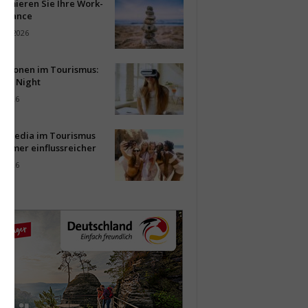
timieren Sie Ihre Work-
Balance
ust 2026
vationen im Tourismus:
-up Night
i 2026
al Media im Tourismus
immer einflussreicher
i 2026