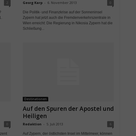
2
Georg Karp
-
6. November 2013
0
?
Die Politik- und Finanzkrise auf der Sonneninsel
1.
Zypern hat jetzt auch die Fremdenverkehrszentrale in
Wien erreicht: Die Regierung in Nikosia Zypern hat die
Schließung...
Destinationen
Auf den Spuren der Apostel und
Heiligen
0
Redaktion
-
5. Juli 2013
6
ozent
Auf Zypern, der östlichsten Insel im Mittelmeer, können