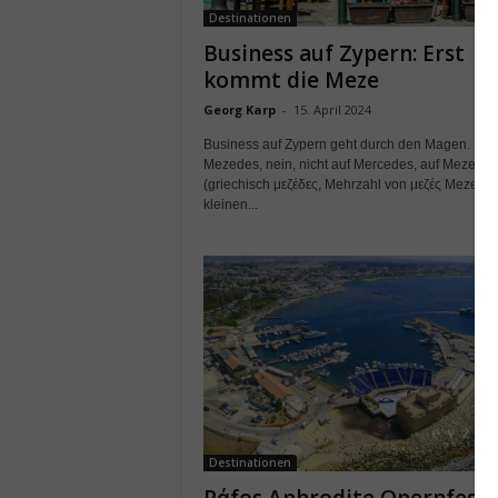
Destinationen
Business auf Zypern: Erst
kommt die Meze
Georg Karp
-
15. April 2024
Business auf Zypern geht durch den Magen. Lust
Mezedes, nein, nicht auf Mercedes, auf Mezedes
(griechisch μεζέδες, Mehrzahl von μεζές Mezes), 
kleinen...
Destinationen