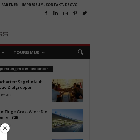
R PARTNER
IMPRESSUM, KONTAKT, DSGVO
TOURISMUS
pfehlungen der Redaktion
ncharter: Segelurlaub
neue Zielgruppen
ust 2026
ür Flüge Graz–Wien: Die
n für B2B
ust 2026