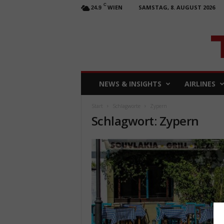
C
WIEN
SAMSTAG, 8. AUGUST 2026
24.9
T
NEWS & INSIGHTS
AIRLINES
R
A
Start
Schlagworte
Zypern
V
Schlagwort: Zypern
E
L
b
u
s
i
n
e
s
s