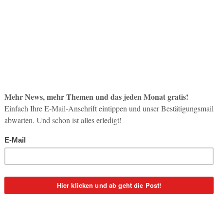
So op
Destinationen
Life-
Fenstertage: Lust auf einen
3. Aug
schnellen Kurzurlaub?
6
Georg Karp
-
19. Mai 2017
0
Inno
Start
 auf
Die Reisezeit hat begonnen! Schnellentschlossene,
31. Jul
die für die kommenden Fenstertage einen Kurz-
diese
Flugurlaub auf Mallorca, in Zypern, Griechenland oder
Sizilien oder Island planen, müssen...
Soci
wird 
30. Jul
Destinationen