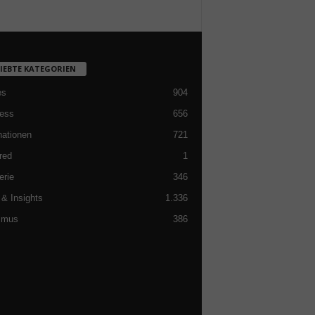
LIEBTE KATEGORIEN
es
904
ess
656
nationen
721
red
1
erie
346
& Insights
1.336
smus
386