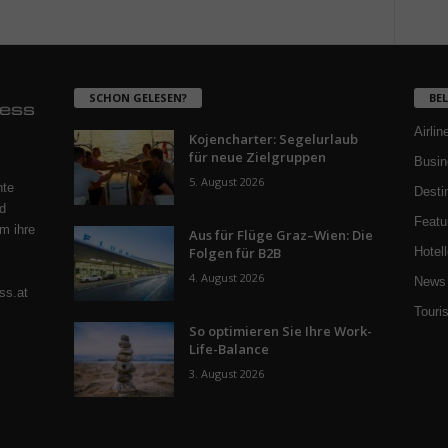
SCHON GELESEN?
BE
Airlin
Kojencharter: Segelurlaub
für neue Zielgruppen
Busin
5. August 2026
nte
Desti
d
Featu
m ihre
Aus für Flüge Graz–Wien: Die
Folgen für B2B
Hotell
4. August 2026
News 
ss.at
Touri
So optimieren Sie Ihre Work-
Life-Balance
3. August 2026