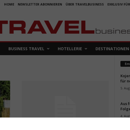
HOME
NEWSLETTER ABONNIEREN
ÜBER TRAVELBUSINESS
EXKLUSIV FÜ
BUSINESS TRAVEL
HOTELLERIE
DESTINATIONEN
Em
Koje
für 
5. Aug
Aus f
Folge
4. Aug