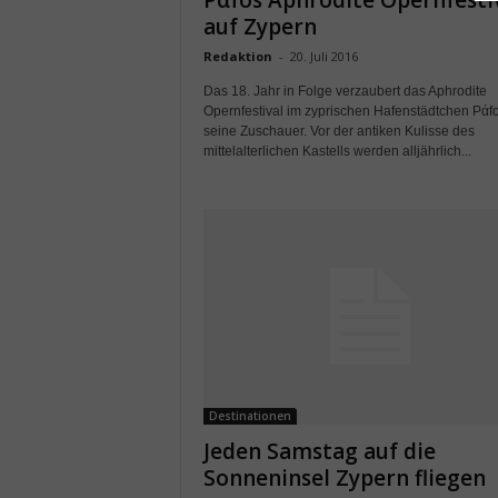
Pάfos Aphrodite Opernfesti
auf Zypern
Redaktion
-
20. Juli 2016
Das 18. Jahr in Folge verzaubert das Aphrodite
Opernfestival im zyprischen Hafenstädtchen Pάf
seine Zuschauer. Vor der antiken Kulisse des
mittelalterlichen Kastells werden alljährlich...
Destinationen
Jeden Samstag auf die
Sonneninsel Zypern fliegen