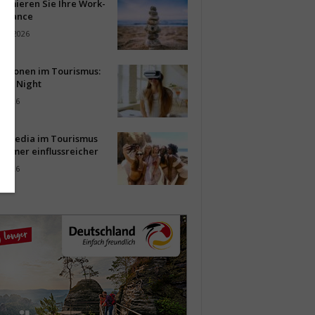
timieren Sie Ihre Work-
Balance
ust 2026
vationen im Tourismus:
-up Night
i 2026
al Media im Tourismus
immer einflussreicher
i 2026