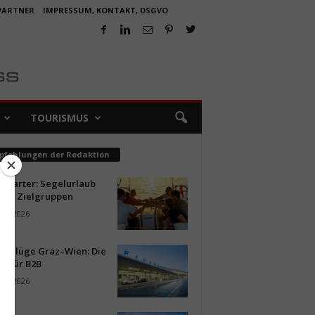
 PARTNER
IMPRESSUM, KONTAKT, DSGVO
TOURISMUS
pfehlungen der Redaktion
ncharter: Segelurlaub
neue Zielgruppen
ust 2026
ür Flüge Graz–Wien: Die
n für B2B
ust 2026