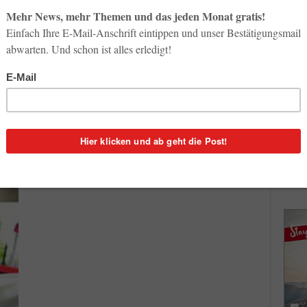
So op
News & Insights
Life-
Österreicher lieben wieder den
3. Aug
Strandurlaub
Georg Karp
-
24. März 2013
0
Inno
Start
0
Wenn man Österreicher fragt, was sie sich dieses Jahr
31. Jul
schon gekauft haben, wird die Mehrheit auf jeden Fall
rten
sagen: einen Urlaub. Das ist eines...
Soci
reiche
wird 
30. Jul