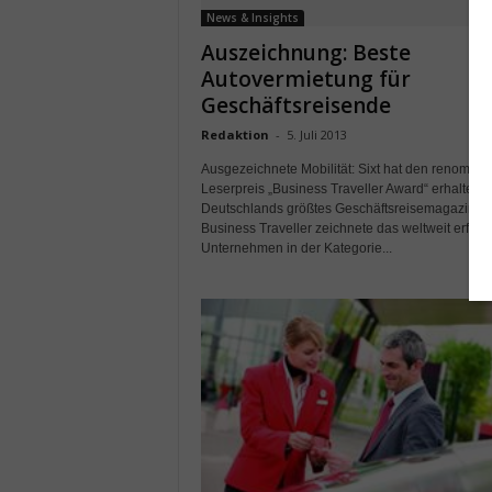
News & Insights
Auszeichnung: Beste
Autovermietung für
Geschäftsreisende
Redaktion
-
5. Juli 2013
Ausgezeichnete Mobilität: Sixt hat den renommie
Leserpreis „Business Traveller Award“ erhalten.
Deutschlands größtes Geschäftsreisemagazin
Business Traveller zeichnete das weltweit erfolg
Unternehmen in der Kategorie...