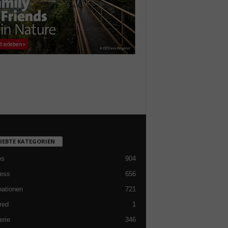
LIEBTE KATEGORIEN
es
904
ess
656
nationen
721
red
1
erie
346