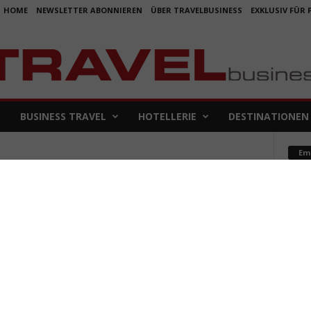
HOME
NEWSLETTER ABONNIEREN
ÜBER TRAVELBUSINESS
EXKLUSIV FÜR
BUSINESS TRAVEL
HOTELLERIE
DESTINATIONEN
Em
Koje
für 
5. Aug
Aus f
Folge
4. Aug