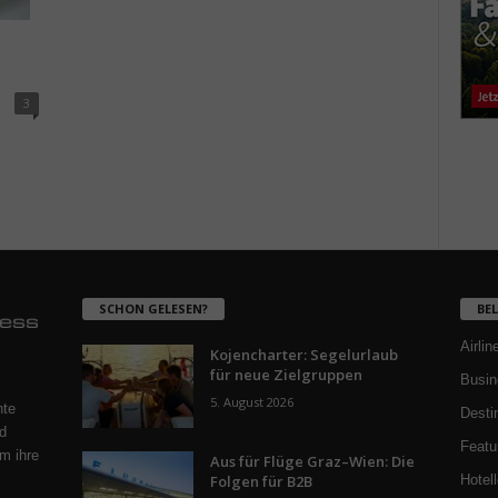
3
SCHON GELESEN?
BE
Airlin
Kojencharter: Segelurlaub
für neue Zielgruppen
Busin
5. August 2026
nte
Desti
d
Featu
m ihre
Aus für Flüge Graz–Wien: Die
Folgen für B2B
Hotell