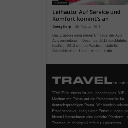
Business
Leihauto: Auf Service und
Komfort kommt’s an
Georg Karp
-
20. Februar 2013
Das Ergebnis einer neuen Umfrage, die Avis
Autovermietung im Dezember 2012 durchführte,
bestätigt: 2013 wird ein Wachstumsjahr für
Geschäftsreisen. Und es wird auch die...
TRAVELbusiness ist ein unabhängiges B2B-
Medium mit Fokus auf die Reisebranche im
deutschsprachigen Raum. Wir bündeln releva
Branchennews, analysieren Entwicklungen un
bieten Unternehmen eine gezielte Plattform, u
Themen im richtigen Umfeld zu platzieren.