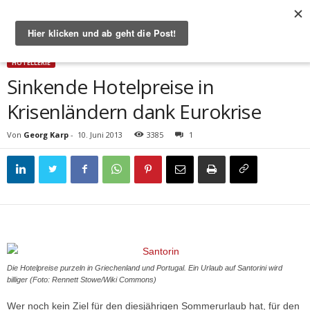
Start
Hotellerie
Sinkende Hotelpreise in Krisenländern dank Eurokrise
HOTELLERIE
Sinkende Hotelpreise in
Krisenländern dank Eurokrise
Von
Georg Karp
-
10. Juni 2013
3385
1
Die Hotelpreise purzeln in Griechenland und Portugal. Ein Urlaub auf Santorini wird
billiger (Foto: Rennett Stowe/Wiki Commons)
Wer noch kein Ziel für den diesjährigen Sommerurlaub hat, für den