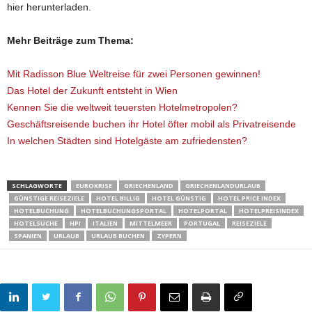
hier herunterladen.
Mehr Beiträge zum Thema:
Mit Radisson Blue Weltreise für zwei Personen gewinnen!
Das Hotel der Zukunft entsteht in Wien
Kennen Sie die weltweit teuersten Hotelmetropolen?
Geschäftsreisende buchen ihr Hotel öfter mobil als Privatreisende
In welchen Städten sind Hotelgäste am zufriedensten?
SCHLAGWORTE
EUROKRISE
GRIECHENLAND
GRIECHENLANDURLAUB
GÜNSTIGE REISEZIELE
HOTEL BILLIG
HOTEL GÜNSTIG
HOTEL PRICE INDEX
HOTELBUCHUNG
HOTELBUCHUNGSPORTAL
HOTELPORTAL
HOTELPREISINDEX
HOTELSUCHE
HPI
ITALIEN
MITTELMEER
PORTUGAL
REISEZIELE
SPANIEN
URLAUB
URLAUB BUCHEN
ZYPERN