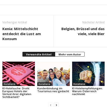
Vorheriger Artikel
Nächster Artikel
Kenia: Mittelschicht
Belgien, Brüssel und das
entdeckt die Lust am
viele, viele Bier
Konsum
Verwandte Artikel
Mehr vom Autor
Hotellerie
Hotellerie
Hotellerie
KI-Hotelsuche: Droht
Kundenbindung im
KI-Hotelempfehlungen:
Europas Hotels der
Tourismus neu gedacht
Warum Österreich
Verlust ihrer digitalen
nachhinkt
Sichtbarkeit?