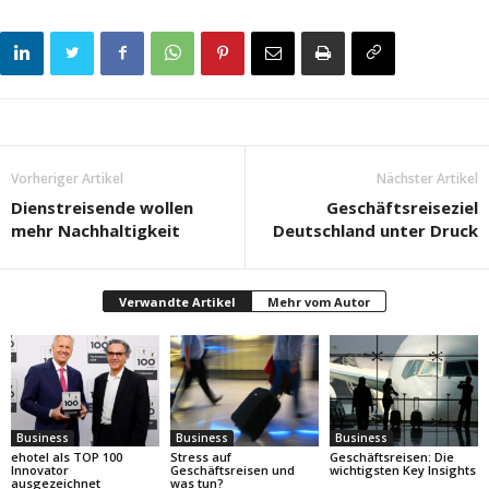
Vorheriger Artikel
Nächster Artikel
Dienstreisende wollen
Geschäftsreiseziel
mehr Nachhaltigkeit
Deutschland unter Druck
Verwandte Artikel
Mehr vom Autor
Business
Business
Business
ehotel als TOP 100
Stress auf
Geschäftsreisen: Die
Innovator
Geschäftsreisen und
wichtigsten Key Insights
ausgezeichnet
was tun?