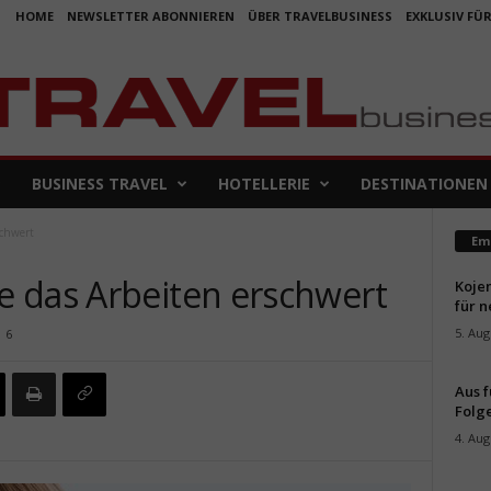
HOME
NEWSLETTER ABONNIEREN
ÜBER TRAVELBUSINESS
EXKLUSIV FÜ
BUSINESS TRAVEL
HOTELLERIE
DESTINATIONEN
schwert
Em
 das Arbeiten erschwert
Koje
für 
5. Aug
6
Aus f
Folge
4. Aug