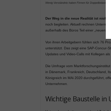
Wenig Verständnis haben Firmen für Doppelbelastung d
Der Weg in die neue Realität ist nicht g
noch begleiten. Aktuell rechnen Unterneh
außerhalb des Büros Teil einer „neuen Nor
Von ihren Arbeitgebern fühlen sich 76 Pr
unterstützt. Das zeigt eine SAP-Concur-S
Updates und Video-Calls mit Kollegen als 
Die Umfrage vom Marktforschungsinstitu
in Dänemark, Frankreich, Deutschland, It
Königreich im MAi 2020 durchgeführt, off
Unternehmen.
Wichtige Baustelle in 