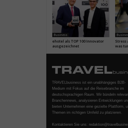
Business
Busine
ehotel als TOP 100 Innovator
Stress
ausgezeichnet
was tu
TRAVELbusiness ist ein unabhängiges B2B-
Medium mit Fokus auf die Reisebranche im
deutschsprachigen Raum. Wir bündeln releva
Branchennews, analysieren Entwicklungen un
bieten Unternehmen eine gezielte Plattform, u
Themen im richtigen Umfeld zu platzieren.
Kontaktieren Sie uns:
redaktion@travelbusine