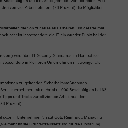
 Beschäftigten auf die Arbeit „remote“ vorzubereiten. Wie
a drei von vier Arbeitnehmern (76 Prozent) die Möglichkeit,
Mitarbeiter, die von zuhause aus arbeiten, um gerade mal
noch scheint insbesondere die IT ein wunder Punkt bei der
rozent) wird über IT-Security-Standards im Homeoffice
i insbesondere in kleineren Unternehmen mit weniger als
formationen zu geltenden Sicherheitsmaßnahmen
ßen Unternehmen mit mehr als 1.000 Beschäftigten bei 62
Tipps und Tricks zur effizienten Arbeit aus dem
(23 Prozent).
enefaktor in Unternehmen“, sagt Götz Reinhardt, Managing
ielmehr ist sie Grundvoraussetzung für die Einhaltung