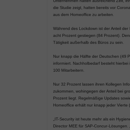
Unternehmen hatten ausreichend Zeit, ihre
die Studie zeigt, hatten bereits vor Coron
aus dem Homeoffice zu arbeiten.
Während des Lockdown ist der Anteil der 
acht Prozent gestiegen (84 Prozent). Den
Tätigkeit außerhalb des Büros zu sein.
Nur knapp die Hälfte der Deutschen (49 P
informiert. Nachholbedarf besteht hierbe
100 Mitarbeitern.
Nur 32 Prozent lassen ihren Kollegen In
zukommen, wohingegen der Anteil bei gro
Prozent liegt. Regelmäßige Updates sowie 
Homeoffice erhält nur knapp jeder Vierte 
„IT-Security ist heute mehr als ein Hygi
Director MEE für SAP-Concur-Lösungen. „V