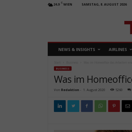
C
WIEN
SAMSTAG, 8. AUGUST 2026
24.9
T
NEWS & INSIGHTS
AIRLINES
R
A
Start
Business
Was im Homeoffice das Arbeiten er
V
BUSINESS
E
Was im Homeoffice
L
b
u
Von
Redaktion
-
1. August 2020
5260
s
i
n
e
s
s