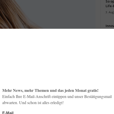
So op
Life-
3. Aug
Inno
Start
31. Jul
Soci
wird 
30. Jul