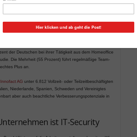
er Mitarbeiter im Homeoffice (Foto:
Jan Vašek
,
Pixabay
)
erade leicht.
Das Homeoffice wird Arbeitnehmer weiterhin
mensverantwortliche sogar damit, dass die Arbeit
malität“ sein wird.
ozent der Deutschen bei ihrer Tätigkeit aus dem Homeoffice
tudie. Die Mehrheit (55 Prozent) führt regelmäßige Team-
echtes Plus an.
t
Innofact AG
unter 6.812 Vollzeit- oder Teilzeitbeschäftigten
alien, Niederlande, Spanien, Schweden und Vereinigtes
enbart aber auch beachtliche Verbesserungspotenziale in
Unternehmen ist IT-Security