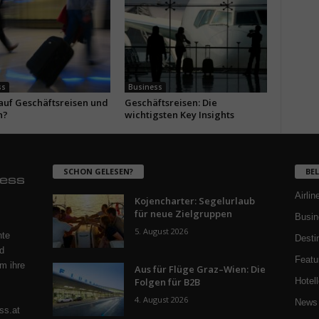
ss
Business
 auf Geschäftsreisen und
Geschäftsreisen: Die
n?
wichtigsten Key Insights
SCHON GELESEN?
BE
Airlin
Kojencharter: Segelurlaub
für neue Zielgruppen
Busin
5. August 2026
nte
Desti
d
Featu
m ihre
Aus für Flüge Graz–Wien: Die
Folgen für B2B
Hotell
4. August 2026
News 
ss.at