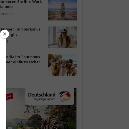
timieren Sie Ihre Work-
Balance
ust 2026
vationen im Tourismus:
-up Night
i 2026
al Media im Tourismus
immer einflussreicher
i 2026