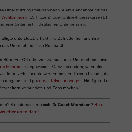
ere Unterstützungsmaßnahmen wie etwa Angebote für das
e Wohlbefinden
(15 Prozent) oder Online-Fitnesskurse (14
ind eine Seltenheit in deutschen Unternehmen.
ftigte unterstützt, erhöht ihre Zufriedenheit und ihre
 das Unternehmen“, so Reinhardt.
m Büror vor Ort oder von zuhause aus: Unternehmen sind
rte Mitarbeiter
angewiesen. Ganz besonders, wenn die
 wieder anzieht. Talente werden bei den Firmen bleiben, die
hnen umgehen und gut
durch Krisen managen
. Häufig sind es
itarbeitern Verbündete und Fans machen.“
ren? Sie interessieren sich für
Geschäftsreisen
?
Hier
sletter up to date!