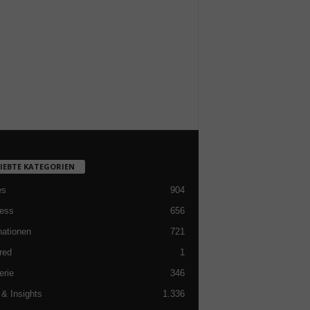
LIEBTE KATEGORIEN
es
904
ess
656
nationen
721
red
1
erie
346
& Insights
1.336