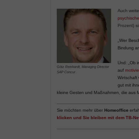
Auch weit
psychisch
Prozent) s
„Wer Beschä
Bindung an
Und: „Ob i
Götz Reinhardt, Managing Director
auf
motivie
SAP Concur
Wirtschaft
gut mit i
kleine Gesten und Maßnahmen, die aus M
Sie möchten mehr über
Homeoffice
erfah
klicken und Sie bleiben mit dem TB-New