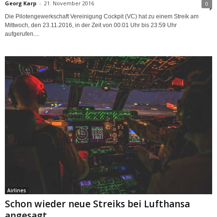
Georg Karp
-
21. November 2016
0
Die Pilotengewerkschaft Vereinigung Cockpit (VC) hat zu einem Streik am
Mittwoch, den 23.11.2016, in der Zeit von 00:01 Uhr bis 23:59 Uhr
aufgerufen....
Airlines
Schon wieder neue Streiks bei Lufthansa
angesagt