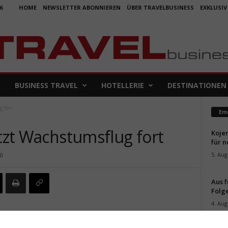
6
HOME
NEWSLETTER ABONNIEREN
ÜBER TRAVELBUSINESS
EXKLUSIV
BUSINESS TRAVEL
HOTELLERIE
DESTINATIONEN
 fort
Em
etzt Wachstumsflug fort
Koje
für 
5. Aug
0
Aus f
Folge
4. Aug