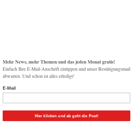
So op
Life-
3. Aug
Inno
Start
31. Jul
Soci
wird 
30. Jul
Mustafa Celik, http://www.airliners.net/Wiki)