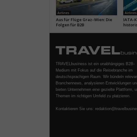
Airlines
Airlines
Aus für Flüge Graz–Wien: Die
IATA-Kr
Folgen für B2B
histori
TRAVELbusiness ist ein unabhängiges B2B-
Medium mit Fokus auf die Reisebranche im
deutschsprachigen Raum. Wir bündeln releva
Branchennews, analysieren Entwicklungen un
bieten Unternehmen eine gezielte Plattform, u
Themen im richtigen Umfeld zu platzieren.
Kontaktieren Sie uns:
redaktion@travelbusine