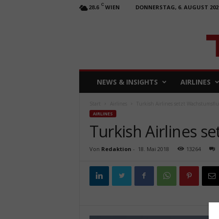
C
WIEN
DONNERSTAG, 6. AUGUST 202
28.6
T
NEWS & INSIGHTS
AIRLINES
R
A
Start
Airlines
Turkish Airlines setzt Wachstumsflug
V
AIRLINES
E
Turkish Airlines s
L
b
u
Von
Redaktion
-
18. Mai 2018
13264
s
i
n
e
s
s