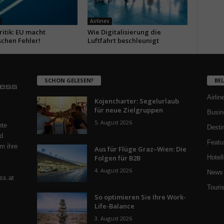
Airlines
itik: EU macht
Wie Digitalisierung die
schen Fehler!
Luftfahrt beschleunigt
SCHON GELESEN?
BE
Airlin
Kojencharter: Segelurlaub
für neue Zielgruppen
Busin
5. August 2026
nte
Desti
d
Featu
m ihre
Aus für Flüge Graz–Wien: Die
Folgen für B2B
Hotell
4. August 2026
News 
ss.at
Touri
So optimieren Sie Ihre Work-
Life-Balance
3. August 2026