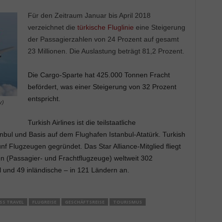
Für den Zeitraum Januar bis April 2018
verzeichnet die
türkische Fluglinie
eine Steigerung
der Passagierzahlen von 24 Prozent auf gesamt
23 Millionen. Die Auslastung beträgt 81,2 Prozent.
Die Cargo-Sparte hat 425.000 Tonnen Fracht
befördert, was einer Steigerung von 32 Prozent
entspricht.
y)
Turkish Airlines ist die teilstaatliche
tanbul und Basis auf dem Flughafen Istanbul-Atatürk. Turkish
ünf Flugzeugen gegründet. Das Star Alliance-Mitglied fliegt
en (Passagier- und Frachtflugzeuge) weltweit 302
l und 49 inländische – in 121 Ländern an.
SS TRAVEL
FLUGREISE
GESCHÄFTSREISE
TOURISMUS