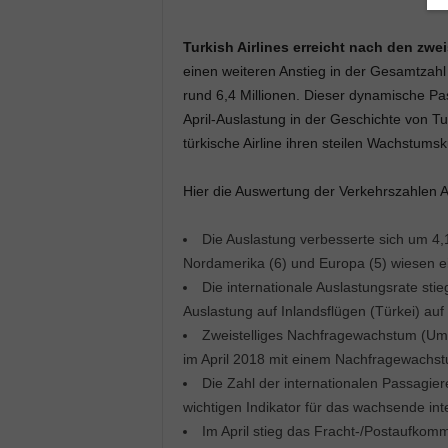
Turkish Airlines erreicht nach den zw
einen weiteren Anstieg in der Gesamtzahl 
rund 6,4 Millionen. Dieser dynamische Pa
April-Auslastung in der Geschichte von Turk
türkische Airline ihren steilen Wachstumsk
Hier die Auswertung der Verkehrszahlen Ap
Die Auslastung verbesserte sich um 4,1
Nordamerika (6) und Europa (5) wiesen e
Die internationale Auslastungsrate sti
Auslastung auf Inlandsflügen (Türkei) auf
Zweistelliges Nachfragewachstum (Umsa
im April 2018 mit einem Nachfragewachstu
Die Zahl der internationalen Passagie
wichtigen Indikator für das wachsende int
Im April stieg das Fracht-/Postaufkom