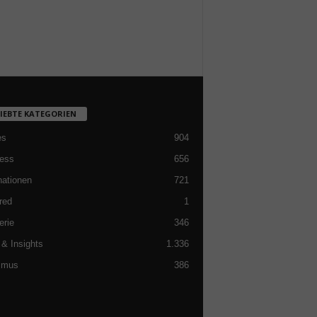
LIEBTE KATEGORIEN
es
904
ess
656
nationen
721
red
1
erie
346
& Insights
1.336
smus
386