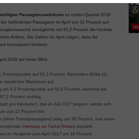
eistelligen Passagierzuwächsen
im ersten Quartal 2018
der beförderten Passagiere im April von 15 Prozent auf
ssagierzuwachs ermöglichte mit 83,2 Prozent die höchste
ish Airlines. Die Zahlen für April zeigen, dass die
urs konsequent fortsetzt.
ril 2018 auf einen Blick:
 Prozentpunkte auf 83,2 Prozent. Besonders Afrika (6),
in deutliches Wachstum auf.
eg um 4,2 Prozentpunkte auf 82,6 Prozent, während die
 87,1 Prozent anstieg.
tz pro Kilometer), das im Juli 2017 begann, setzte sich
m von 12 Prozent fort.
re (ohne Transitpassagiere) stieg um 30 Prozent, was einen
ernationale
Interesse an Türkei-Reisen
darstellt.
men im Vergleich zum April 2017 um 18 Prozent.