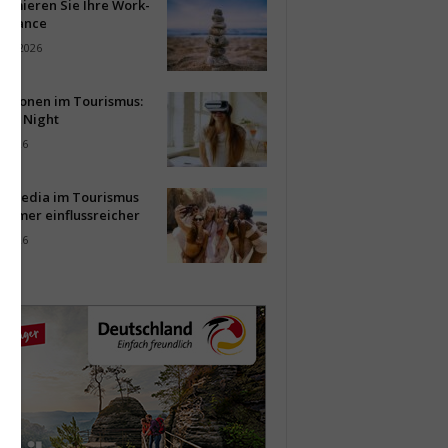
timieren Sie Ihre Work-
Balance
ust 2026
vationen im Tourismus:
-up Night
i 2026
al Media im Tourismus
immer einflussreicher
i 2026