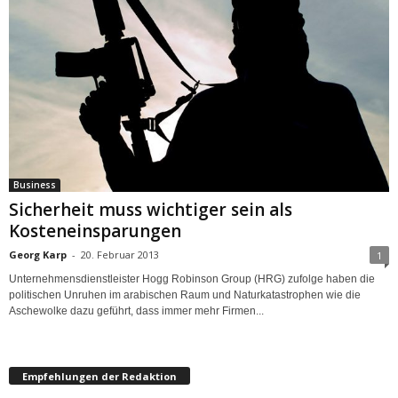
Business
Sicherheit muss wichtiger sein als
Kosteneinsparungen
Georg Karp
-
20. Februar 2013
1
Unternehmensdienstleister Hogg Robinson Group (HRG) zufolge haben die
politischen Unruhen im arabischen Raum und Naturkatastrophen wie die
Aschewolke dazu geführt, dass immer mehr Firmen...
Empfehlungen der Redaktion