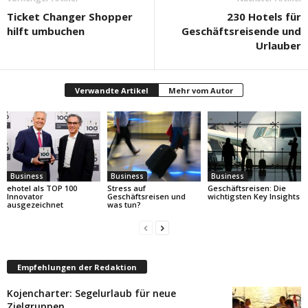
Ticket Changer Shopper
230 Hotels für
hilft umbuchen
Geschäftsreisende und
Urlauber
Verwandte Artikel
Mehr vom Autor
Business
Business
Business
ehotel als TOP 100
Stress auf
Geschäftsreisen: Die
Innovator
Geschäftsreisen und
wichtigsten Key Insights
ausgezeichnet
was tun?
Empfehlungen der Redaktion
Kojencharter: Segelurlaub für neue
Zielgruppen