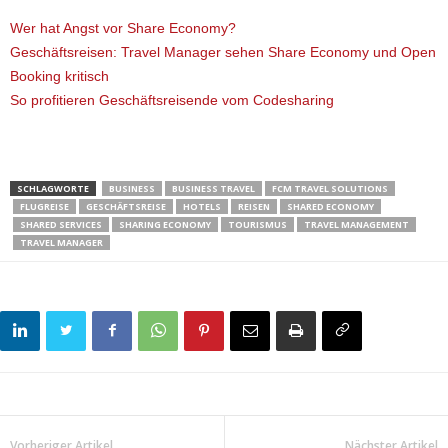
Wer hat Angst vor Share Economy?
Geschäftsreisen: Travel Manager sehen Share Economy und Open
Booking kritisch
So profitieren Geschäftsreisende vom Codesharing
SCHLAGWORTE
BUSINESS
BUSINESS TRAVEL
FCM TRAVEL SOLUTIONS
FLUGREISE
GESCHÄFTSREISE
HOTELS
REISEN
SHARED ECONOMY
SHARED SERVICES
SHARING ECONOMY
TOURISMUS
TRAVEL MANAGEMENT
TRAVEL MANAGER
Vorheriger Artikel
Nächster Artikel