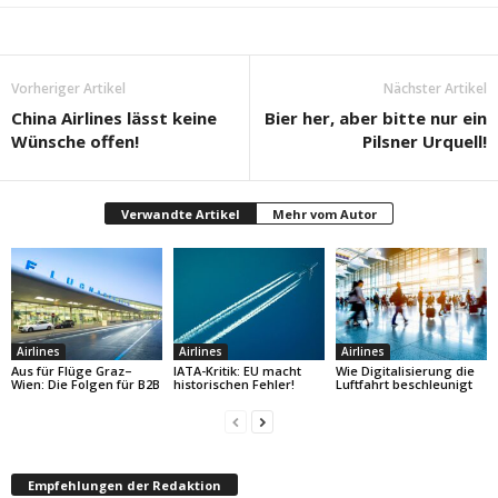
Vorheriger Artikel
Nächster Artikel
China Airlines lässt keine
Bier her, aber bitte nur ein
Wünsche offen!
Pilsner Urquell!
Verwandte Artikel
Mehr vom Autor
Airlines
Airlines
Airlines
Aus für Flüge Graz–
IATA-Kritik: EU macht
Wie Digitalisierung die
Wien: Die Folgen für B2B
historischen Fehler!
Luftfahrt beschleunigt
Empfehlungen der Redaktion