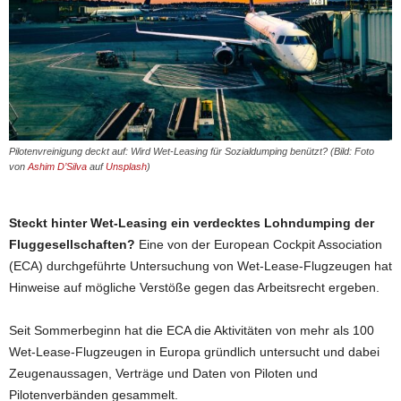
Pilotenvreinigung deckt auf: Wird Wet-Leasing für Sozialdumping benützt? (Bild: Foto
von
Ashim D’Silva
auf
Unsplash
)
Steckt hinter Wet-Leasing ein verdecktes Lohndumping der
Fluggesellschaften?
Eine von der European Cockpit Association
(ECA) durchgeführte Untersuchung von Wet-Lease-Flugzeugen hat
Hinweise auf mögliche Verstöße gegen das Arbeitsrecht ergeben.
Seit Sommerbeginn hat die ECA die Aktivitäten von mehr als 100
Wet-Lease-Flugzeugen in Europa gründlich untersucht und dabei
Zeugenaussagen, Verträge und Daten von Piloten und
Pilotenverbänden gesammelt.