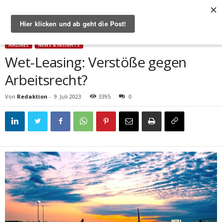
Start
Airlines
Wet-Leasing: Verstöße gegen Arbeitsrecht?
AIRLINES
NEWS & INSIGHTS
Wet-Leasing: Verstöße gegen
Arbeitsrecht?
Von
Redaktion
-
9. Juli 2023
3395
0