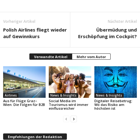
Vorheriger Artikel
Nächster Artikel
Polish Airlines fliegt wieder
Übermüdung und
auf Gewinnkurs
Erschöpfung im Cockpit?
Verwandte Artikel
Mehr vom Autor
Airlines
News & Insights
News & Insights
Aus für Flüge Graz–
Social Media im
Digitaler Reisebetrug:
Wien: Die Folgen für B2B
Tourismus wird immer
Wo das Risiko am
einflussreicher
höchsten ist
Empfehlungen der Redaktion