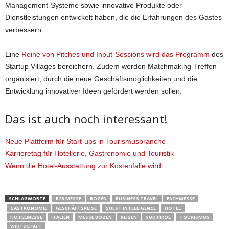
Management-Systeme sowie innovative Produkte oder
Dienstleistungen entwickelt haben, die die Erfahrungen des Gastes
verbessern.
Eine
Reihe von Pitches und Input-Sessions wird das Programm
des
Startup Villages bereichern. Zudem werden Matchmaking-Treffen
organisiert, durch die neue Geschäftsmöglichkeiten und die
Entwicklung innovativer Ideen gefördert werden sollen.
Das ist auch noch interessant!
Neue Plattform für Start-ups in Tourismusbranche
Karrieretag für Hotellerie, Gastronomie und Touristik
Wenn die Hotel-Ausstattung zur Kostenfalle wird
SCHLAGWORTE
B2B MESSE
BOZEN
BUSINESS TRAVEL
FACHMESSE
GASTRONOMIE
GESCHÄFTSREISE
GUEST INTELLIGENCE
HOTEL
HOTELMESSE
ITALIEN
MESSE BOZEN
REISEN
SÜDTIROL
TOURISMUS
WIRTSCHAFT