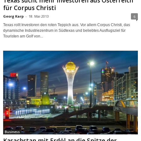
Texas sucht mehr Investoren aus Österreich
für Corpus Christi
Georg Karp
-
18. Mai 2013
6
Texas rollt Investoren den roten Teppich aus. Vor allem Corpus Christi, das
dynamische Industriezentrum in Südtexas und beliebtes Ausflugsziel für
Touristen am Golf von...
Business
Kasachstan mit Erdöl an die Spitze der